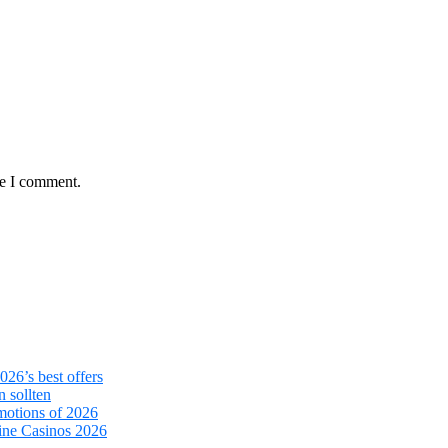
me I comment.
26’s best offers
 sollten
motions of 2026
line Casinos 2026