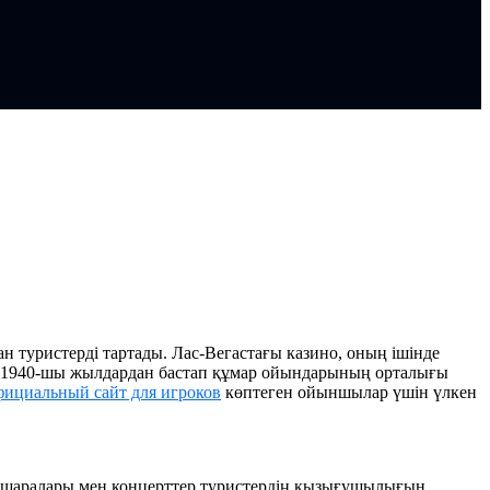
 туристерді тартады. Лас-Вегастағы казино, оның ішінде
гас 1940-шы жылдардан бастап құмар ойындарының орталығы
фициальный сайт для игроков
көптеген ойыншылар үшін үлкен
ауық шаралары мен концерттер туристердің қызығушылығын