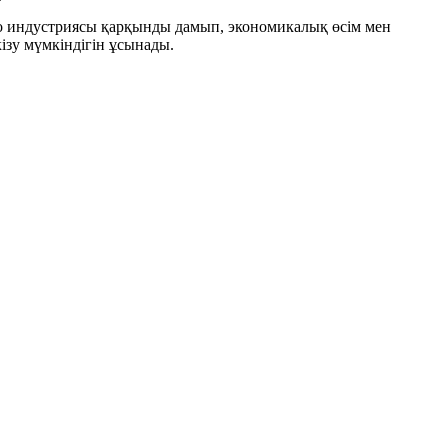
о индустриясы қарқынды дамып, экономикалық өсім мен
ізу мүмкіндігін ұсынады.