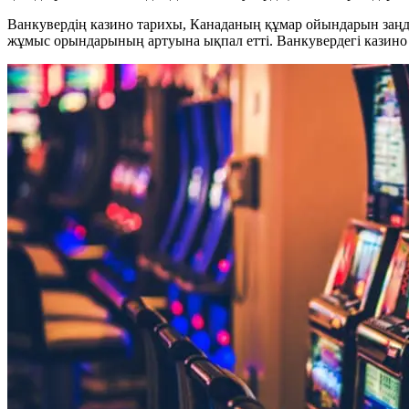
Ванкувердің казино тарихы, Канаданың құмар ойындарын заң
жұмыс орындарының артуына ықпал етті. Ванкувердегі казино 