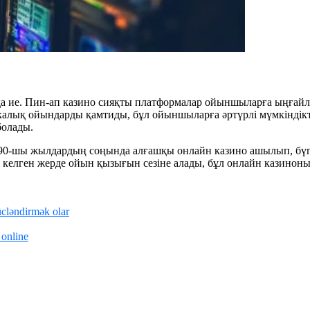
қа ие. Пин-ап казино сияқты платформалар ойыншыларға ыңғайл
калық ойындарды қамтиды, бұл ойыншыларға әртүрлі мүмкіндікте
болады.
990-шы жылдардың соңында алғашқы онлайн казино ашылып, бүг
елген жерде ойын қызығын сезіне алады, бұл онлайн казиноны
ücləndirmək olar
 online