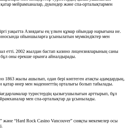
 қатар мейрамханалар, дүкендер және спа-орталықтармен
іргі уақытта Азиядағы ең үлкен құмар ойындар нарығына ие.
казиносында ойыншыларға ұсынылатын мүмкіндіктер мен
л етті. 2002 жылдан бастап казино лицензияларының саны
, бұл оны ерекше орынға айналдырады.
зино 1863 жылы ашылып, одан бері көптеген атақты адамдардың,
ен қатар өнер мен мәдениеттің орталығы болып табылады.
и бағдарламалар туристердің қызығушылығын арттырып, бұл
ейрамханалар мен спа-орталықтар да ұсынылады.
t” және “Hard Rock Casino Vancouver” сияқты мекемелер осы
і.