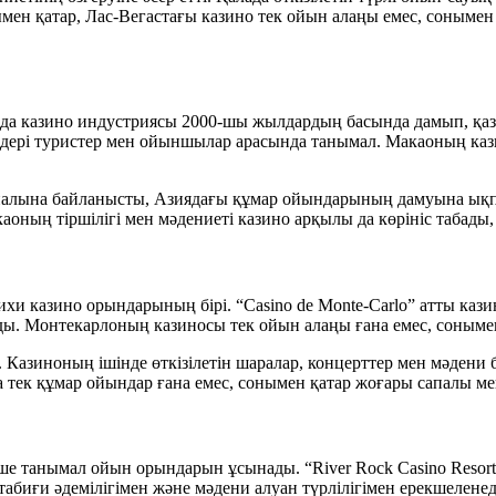
ен қатар, Лас-Вегастағы казино тек ойын алаңы емес, сонымен
ұнда казино индустриясы 2000-шы жылдардың басында дамып, қаз
ешендері туристер мен ойыншылар арасында танымал. Макаоның 
палына байланысты, Азиядағы құмар ойындарының дамуына ықпа
оның тіршілігі мен мәдениеті казино арқылы да көрініс табады
рихи казино орындарының бірі. “Casino de Monte-Carlo” атты ка
рады. Монтекарлоның казиносы тек ойын алаңы ғана емес, соным
. Казиноның ішінде өткізілетін шаралар, концерттер мен мәден
 тек құмар ойындар ғана емес, сонымен қатар жоғары сапалы м
неше танымал ойын орындарын ұсынады. “River Rock Casino Resor
абиғи әдемілігімен және мәдени алуан түрлілігімен ерекшеленед