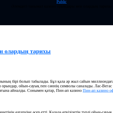
Public
Әлемдегі танымал казино орындары мен олардың тарихы
н олардың тарихы
ының бірі болып табылады. Бұл қала әр жыл сайын миллиондаған
улы орындар, ойын-сауық пен сәннің символы саналады. Лас-Ве
арығына айналды. Сонымен қатар, Пин-ап казино
Пин-ап казино о
ниетінің өзгеруіне әсер етті. Қалада өткізілетін түрлі ойын-с