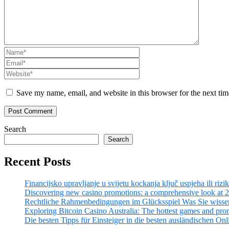
Save my name, email, and website in this browser for the next ti
Search
Search
Recent Posts
Financijsko upravljanje u svijetu kockanja ključ uspjeha ili rizik
Discovering new casino promotions: a comprehensive look at 20
Rechtliche Rahmenbedingungen im Glücksspiel Was Sie wissen
Exploring Bitcoin Casino Australia: The hottest games and pro
Die besten Tipps für Einsteiger in die besten ausländischen On