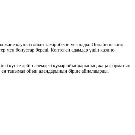
ы және қауіпсіз ойын тәжірибесін ұсынады. Онлайн казино
р мен бонустар береді. Көптеген адамдар үшін казино
інгі күнге дейін әлемдегі құмар ойындарының жаңа форматын
 ең танымал ойын алаңдарының біріне айналдырды.