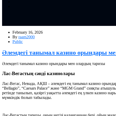
February 16, 2026
By
raam2000
Public
Әлемдегі танымал казино орындары ме
Әлемдегі танымал казино орындары мен олардың тарихы
Лас-Вегастың сәнді казинолары
Лас-Вегас, Невада, АҚШ – әлемдегі ең танымал казино орындар
“Bellagio”, “Caesars Palace” және “MGM Grand” сияқты атыш
ретінде танылып, қазіргі уақытта әлемдегі ең үлкен казино н
мүмкіндік болып табылады.
Лас-Вегастың тарихы, оның негізі қаланғаннан бері, ойын мәде