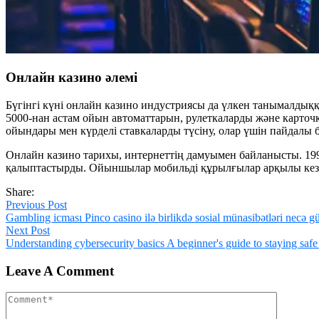
Онлайн казино әлемі
Бүгінгі күні онлайн казино индустриясы да үлкен танымалдық
5000-нан астам ойын автоматтарын, рулеткаларды және карточ
ойындары мен күрделі ставкаларды түсіну, олар үшін пайдалы 
Онлайн казино тарихы, интернеттің дамуымен байланысты. 1
қалыптастырды. Ойыншылар мобильді құрылғылар арқылы кез к
Share:
Previous Post
Gambling icması Pinco casino ilə birlikdə sosial münasibətləri necə g
Next Post
Understanding cybersecurity basics A beginner's guide to staying safe
Leave A Comment