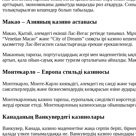
арттырып, экономиканы дамытуда маңызды рөл атқаруда. Соным
толықтырылған кешендер болып табылады.
Макао – Азияның казино астанасы
Макао, Қытай, әлемдегі екінші Лас-Вегас ретінде танымал. М
“Venetian Macao” және “City of Dreams” сияқты ірі казино к
қызметтер Лас-Вегаспен салыстырғанда ерекше ерекшеленеді.
Макаоның тарихы, португалдардың әсері мен мәдениетінің ық
артып, қала ойын-сауық және туризм орталығына айналды. Мака
Монтекарло – Европа стильді казиносы
Монтекарло, Монте-Карло князьдігі, әлемдегі ең сәнді және та
саясаткерлердің және бизнесмендердің көзқарасын өзіне ауда
Монтекарлоның казино тарихы, еуропалық сәнділікті көрсетеді
жерді ерекше етеді. Монтекарлоның казиносында ойыншыларға
Канаданың Ванкувердегі казинолары
Ванкувер, Канада, казино мәдениетіне жаңа серпін беріп, бір
қалада үлкен танымалдыққа ие. Ванкувердің казино орындары т