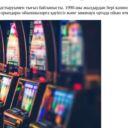
дастыруымен тығыз байланысты. 1990-шы жылдардан бері казин
орындары ойыншыларға қауіпсіз және заманауи ортада ойын өтк