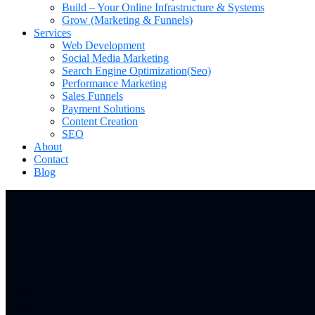
Build – Your Online Infrastructure & Systems
Grow (Marketing & Funnels)
Services
Web Development
Social Media Marketing
Search Engine Optimization(Seo)
Performance Marketing
Sales Funnels
Payment Solutions
Content Creation
SEO
About
Contact
Blog