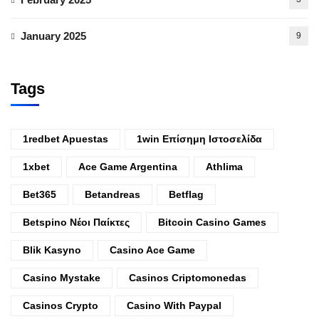
January 2025
9
Tags
1redbet Apuestas
1win Επίσημη Ιστοσελίδα
1xbet
Ace Game Argentina
Athlima
Bet365
Betandreas
Betflag
Betspino Νέοι Παίκτες
Bitcoin Casino Games
Blik Kasyno
Casino Ace Game
Casino Mystake
Casinos Criptomonedas
Casinos Crypto
Casino With Paypal