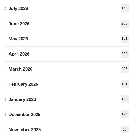
July 2026
143
June 2026
286
May 2026
161
April 2026
229
March 2026
236
February 2026
181
January 2026
122
December 2025
124
November 2025
13