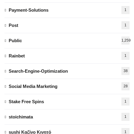
Payment-Solutions
1
Post
1
Public
1,259
Rainbet
1
Search-Engine-Optimization
38
Social Media Marketing
28
Stake Free Spins
1
stoichimata
1
sushi Καζίνο Κινητό
1