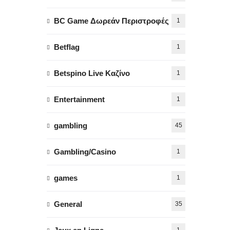
BC Game Δωρεάν Περιστροφές
1
Betflag
1
Betspino Live Καζίνο
1
Entertainment
1
gambling
45
Gambling/Casino
1
games
1
General
35