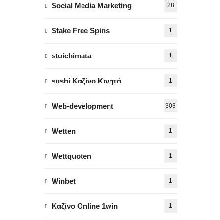
Social Media Marketing
28
Stake Free Spins
1
stoichimata
1
sushi Καζίνο Κινητό
1
Web-development
303
Wetten
1
Wettquoten
1
Winbet
1
Καζίνο Online 1win
1