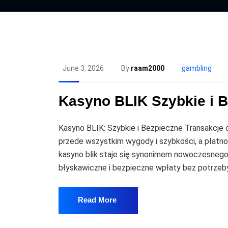
June 3, 2026
By
raam2000
gambling
Kasyno BLIK Szybkie i B
Kasyno BLIK: Szybkie i Bezpieczne Transakcje 
przede wszystkim wygody i szybkości, a płatnoś
kasyno blik staje się synonimem nowoczesnego 
błyskawiczne i bezpieczne wpłaty bez potrzeby
Read More