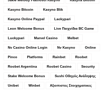
Jakie Metody Płatności Kasyno
Kasyna Bitcoin
Kasyno Bitcoin
Kasyno Blik
Kasyno Online Paypal
Lackypari
Leon Welcome Bonus
Live Παιχνίδια BC Game
Luckypari
Marvel Casino
Melbet
Nv Casino Online Login
Nv Kasyno
Online
Pinco
Platforms
Rainbet
Roobet
Roobet Argentina
Roobet Casino
Security
Stake Welcome Bonus
Sushi Οδηγός Ανάληψης
Unibet
Winbet
Αξιοπιστες Στοιχηματικες