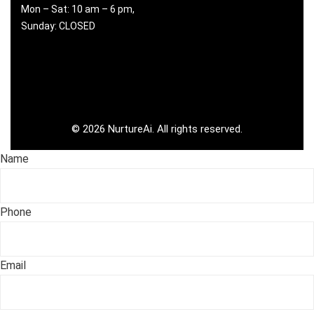
Mon – Sat: 10 am – 6 pm,
Sunday: CLOSED
©
2026
NurtureAi. All rights reserved.
Name
Phone
Email