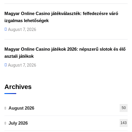
Magyar Online Casino játékválaszték: felfedezésre váró
izgalmas lehetőségek
August 7, 2026
Magyar Online Casino játékok 2026: népszerű slotok és élő
asztali játékok
August 7, 2026
Archives
August 2026
50
July 2026
143