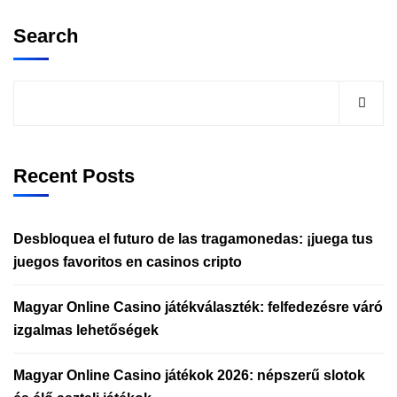
Search
Recent Posts
Desbloquea el futuro de las tragamonedas: ¡juega tus
juegos favoritos en casinos cripto
Magyar Online Casino játékválaszték: felfedezésre váró
izgalmas lehetőségek
Magyar Online Casino játékok 2026: népszerű slotok