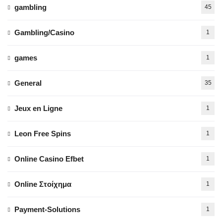
gambling
45
Gambling/Casino
1
games
1
General
35
Jeux en Ligne
1
Leon Free Spins
1
Online Casino Efbet
1
Online Στοίχημα
1
Payment-Solutions
1