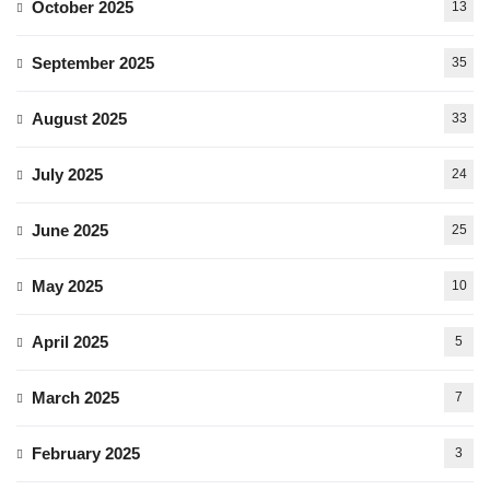
October 2025
13
September 2025
35
August 2025
33
July 2025
24
June 2025
25
May 2025
10
April 2025
5
March 2025
7
February 2025
3