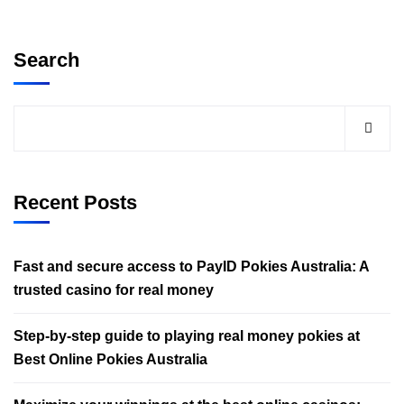
Search
Recent Posts
Fast and secure access to PayID Pokies Australia: A
trusted casino for real money
Step-by-step guide to playing real money pokies at
Best Online Pokies Australia