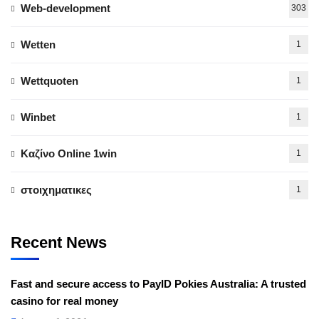
Web-development
303
Wetten
1
Wettquoten
1
Winbet
1
Καζίνο Online 1win
1
στοιχηματικες
1
Recent News
Fast and secure access to PayID Pokies Australia: A trusted
casino for real money