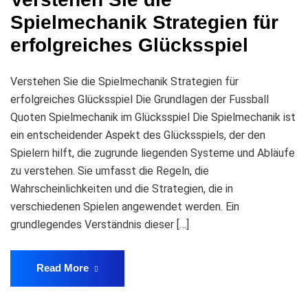
Spielmechanik Strategien für
erfolgreiches Glücksspiel
Verstehen Sie die Spielmechanik Strategien für
erfolgreiches Glücksspiel Die Grundlagen der Fussball
Quoten Spielmechanik im Glücksspiel Die Spielmechanik ist
ein entscheidender Aspekt des Glücksspiels, der den
Spielern hilft, die zugrunde liegenden Systeme und Abläufe
zu verstehen. Sie umfasst die Regeln, die
Wahrscheinlichkeiten und die Strategien, die in
verschiedenen Spielen angewendet werden. Ein
grundlegendes Verständnis dieser […]
Read More