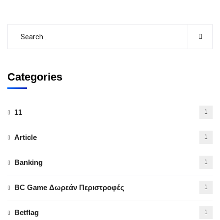
Categories
11
1
Article
1
Banking
1
BC Game Δωρεάν Περιστροφές
1
Betflag
1