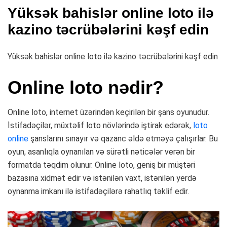
Yüksək bahislər online loto ilə
kazino təcrübələrini kəşf edin
Yüksək bahislər online loto ilə kazino təcrübələrini kəşf edin
Online loto nədir?
Online loto, internet üzərindən keçirilən bir şans oyunudur.
İstifadəçilər, müxtəlif loto növlərində iştirak edərək,
loto
online
şanslarını sınayır və qazanc əldə etməyə çalışırlar. Bu
oyun, asanlıqla oynanılan və sürətli nəticələr verən bir
formatda təqdim olunur. Online loto, geniş bir müştəri
bazasına xidmət edir və istənilən vaxt, istənilən yerdə
oynanma imkanı ilə istifadəçilərə rahatlıq təklif edir.