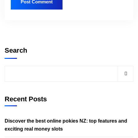
Search
Recent Posts
Discover the best online pokies NZ: top features and
exciting real money slots