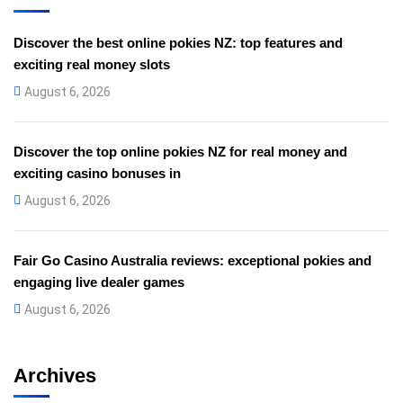
Discover the best online pokies NZ: top features and
exciting real money slots
August 6, 2026
Discover the top online pokies NZ for real money and
exciting casino bonuses in
August 6, 2026
Fair Go Casino Australia reviews: exceptional pokies and
engaging live dealer games
August 6, 2026
Archives