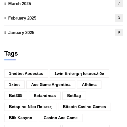
March 2025
7
February 2025
3
January 2025
9
Tags
1redbet Apuestas
1win Επίσημη Ιστοσελίδα
1xbet
Ace Game Argentina
Athlima
Bet365
Betandreas
Betflag
Betspino Νέοι Παίκτες
Bitcoin Casino Games
Blik Kasyno
Casino Ace Game