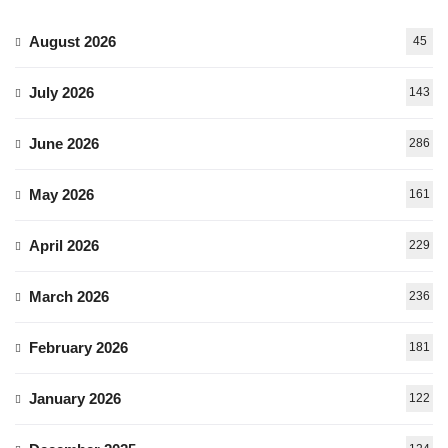
August 2026
45
July 2026
143
June 2026
286
May 2026
161
April 2026
229
March 2026
236
February 2026
181
January 2026
122