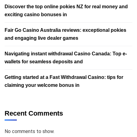
Discover the top online pokies NZ for real money and
exciting casino bonuses in
Fair Go Casino Australia reviews: exceptional pokies
and engaging live dealer games
Navigating instant withdrawal Casino Canada: Top e-
wallets for seamless deposits and
Getting started at a Fast Withdrawal Casino: tips for
claiming your welcome bonus in
Recent Comments
No comments to show.