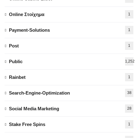
Online Στοίχημα
1
Payment-Solutions
1
Post
1
Public
1,252
Rainbet
1
Search-Engine-Optimization
38
Social Media Marketing
28
Stake Free Spins
1