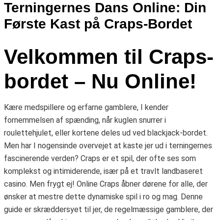
Terningernes Dans Online: Din
Første Kast på Craps-Bordet
Velkommen til Craps-
bordet – Nu Online!
Kære medspillere og erfarne gamblere, I kender
fornemmelsen af spænding, når kuglen snurrer i
roulettehjulet, eller kortene deles ud ved blackjack-bordet.
Men har I nogensinde overvejet at kaste jer ud i terningernes
fascinerende verden? Craps er et spil, der ofte ses som
komplekst og intimiderende, især på et travlt landbaseret
casino. Men frygt ej! Online Craps åbner dørene for alle, der
ønsker at mestre dette dynamiske spil i ro og mag. Denne
guide er skræddersyet til jer, de regelmæssige gamblere, der