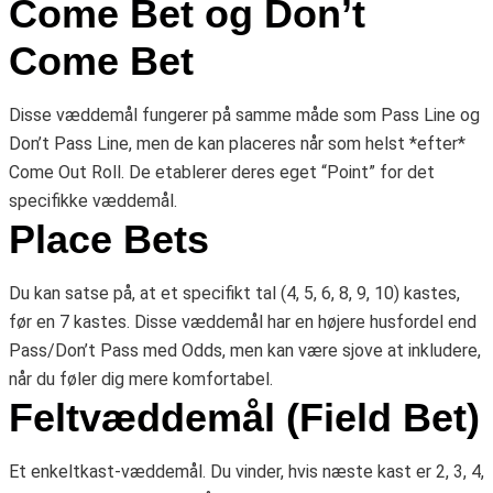
Come Bet og Don’t
Come Bet
Disse væddemål fungerer på samme måde som Pass Line og
Don’t Pass Line, men de kan placeres når som helst *efter*
Come Out Roll. De etablerer deres eget “Point” for det
specifikke væddemål.
Place Bets
Du kan satse på, at et specifikt tal (4, 5, 6, 8, 9, 10) kastes,
før en 7 kastes. Disse væddemål har en højere husfordel end
Pass/Don’t Pass med Odds, men kan være sjove at inkludere,
når du føler dig mere komfortabel.
Feltvæddemål (Field Bet)
Et enkeltkast-væddemål. Du vinder, hvis næste kast er 2, 3, 4,