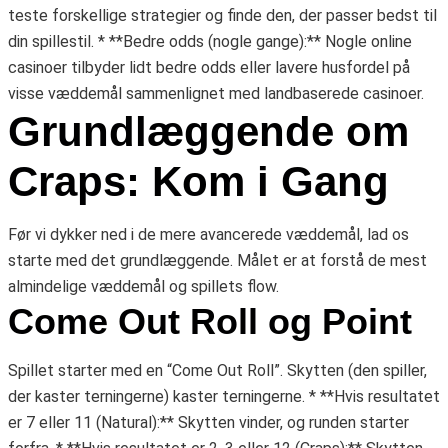
teste forskellige strategier og finde den, der passer bedst til
din spillestil. * **Bedre odds (nogle gange):** Nogle online
casinoer tilbyder lidt bedre odds eller lavere husfordel på
visse væddemål sammenlignet med landbaserede casinoer.
Grundlæggende om
Craps: Kom i Gang
Før vi dykker ned i de mere avancerede væddemål, lad os
starte med det grundlæggende. Målet er at forstå de mest
almindelige væddemål og spillets flow.
Come Out Roll og Point
Spillet starter med en “Come Out Roll”. Skytten (den spiller,
der kaster terningerne) kaster terningerne. * **Hvis resultatet
er 7 eller 11 (Natural):** Skytten vinder, og runden starter