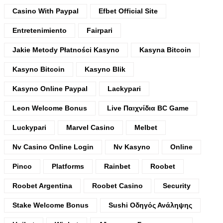
Casino With Paypal
Efbet Official Site
Entretenimiento
Fairpari
Jakie Metody Płatności Kasyno
Kasyna Bitcoin
Kasyno Bitcoin
Kasyno Blik
Kasyno Online Paypal
Lackypari
Leon Welcome Bonus
Live Παιχνίδια BC Game
Luckypari
Marvel Casino
Melbet
Nv Casino Online Login
Nv Kasyno
Online
Pinco
Platforms
Rainbet
Roobet
Roobet Argentina
Roobet Casino
Security
Stake Welcome Bonus
Sushi Οδηγός Ανάληψης