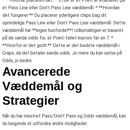
* **Hvornår placeres det:** Efter at et Point er etableret på
et Pass Line eller Don’t Pass Line væddemål. * **Hvordan
det fungerer:** Du placerer yderligere chips bag dit
oprindelige Pass Line eller Don’t Pass Line væddemål. Dette
væddemål har **ingen husfordel**! Udbetalingen er baseret
på de sande odds for, at Point-tallet kastes før en 7. *
**Hvorfor er det godt:** Dette er det bedste væddemål i
Craps, da det betaler sande odds. Jo mere du kan satse på
Odds, jo bedre.
Avancerede
Væddemål og
Strategier
Når du har mestret Pass/Don’t Pass og Odds væddemål, kan
du begynde at udforske andre muligheder.