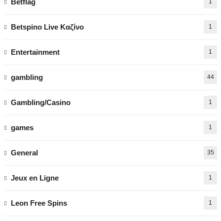
Betflag
1
Betspino Live Καζίνο
1
Entertainment
1
gambling
44
Gambling/Casino
1
games
1
General
35
Jeux en Ligne
1
Leon Free Spins
1