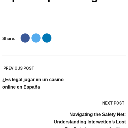
Share:
PREVIOUS POST
¿Es legal jugar en un casino
online en España
NEXT POST
Navigating the Safety Net:
Understanding Interwetten’s Lost