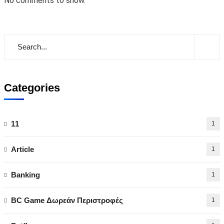
No comments to show.
Categories
11
1
Article
1
Banking
1
BC Game Δωρεάν Περιστροφές
1