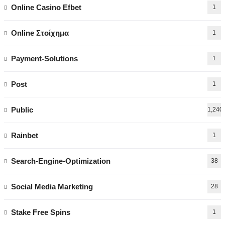
Online Casino Efbet
1
Online Στοίχημα
1
Payment-Solutions
1
Post
1
Public
1,240
Rainbet
1
Search-Engine-Optimization
38
Social Media Marketing
28
Stake Free Spins
1