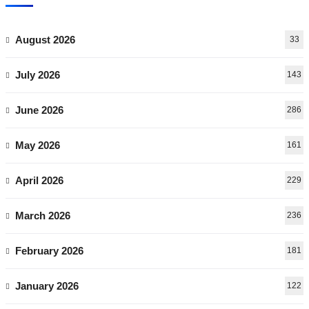
August 2026
33
July 2026
143
June 2026
286
May 2026
161
April 2026
229
March 2026
236
February 2026
181
January 2026
122