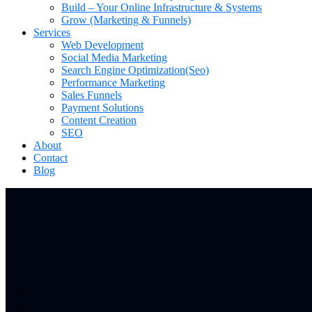
Build – Your Online Infrastructure & Systems
Grow (Marketing & Funnels)
Services
Web Development
Social Media Marketing
Search Engine Optimization(Seo)
Performance Marketing
Sales Funnels
Payment Solutions
Content Creation
SEO
About
Contact
Blog