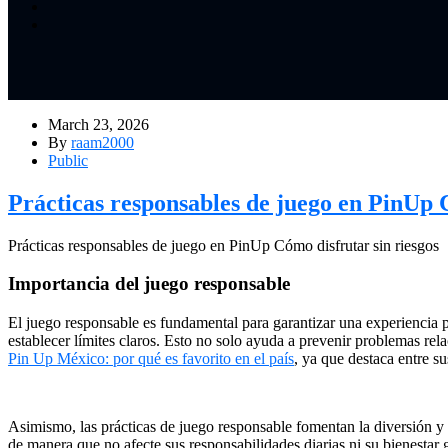
March 23, 2026
By
raam2000
Public
Prácticas responsables de juego en PinUp 
Prácticas responsables de juego en PinUp Cómo disfrutar sin riesgos
Importancia del juego responsable
El juego responsable es fundamental para garantizar una experiencia p
establecer límites claros. Esto no solo ayuda a prevenir problemas r
Pin Up México: por qué es favorito en el país
, ya que destaca entre s
Asimismo, las prácticas de juego responsable fomentan la diversión y 
de manera que no afecte sus responsabilidades diarias ni su bienestar 