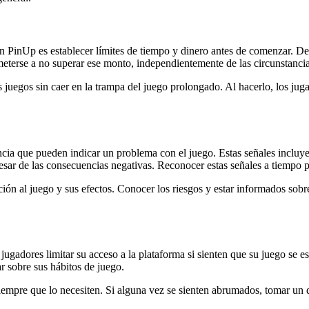
n PinUp es establecer límites de tiempo y dinero antes de comenzar. Def
eterse a no superar ese monto, independientemente de las circunstancia
os juegos sin caer en la trampa del juego prolongado. Al hacerlo, los ju
encia que pueden indicar un problema con el juego. Estas señales incluye
esar de las consecuencias negativas. Reconocer estas señales a tiempo p
ón al juego y sus efectos. Conocer los riesgos y estar informados sobr
ugadores limitar su acceso a la plataforma si sienten que su juego se e
r sobre sus hábitos de juego.
empre que lo necesiten. Si alguna vez se sienten abrumados, tomar un d