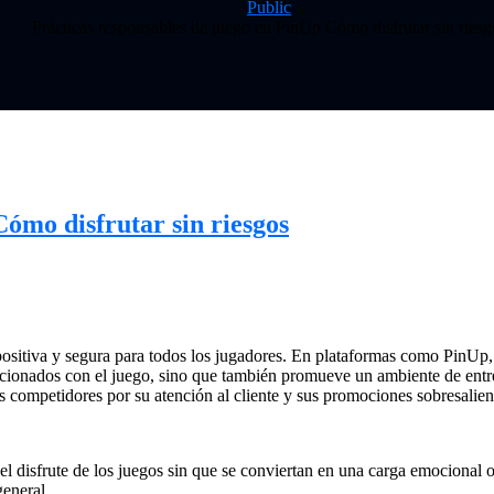
Public
Prácticas responsables de juego en PinUp Cómo disfrutar sin riesg
Cómo disfrutar sin riesgos
ositiva y segura para todos los jugadores. En plataformas como PinUp, 
elacionados con el juego, sino que también promueve un ambiente de en
us competidores por su atención al cliente y sus promociones sobresalien
el disfrute de los juegos sin que se conviertan en una carga emocional o
general.