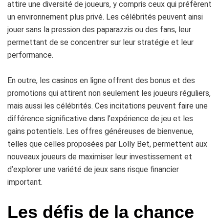
attire une diversité de joueurs, y compris ceux qui préfèrent
un environnement plus privé. Les célébrités peuvent ainsi
jouer sans la pression des paparazzis ou des fans, leur
permettant de se concentrer sur leur stratégie et leur
performance.
En outre, les casinos en ligne offrent des bonus et des
promotions qui attirent non seulement les joueurs réguliers,
mais aussi les célébrités. Ces incitations peuvent faire une
différence significative dans l’expérience de jeu et les
gains potentiels. Les offres généreuses de bienvenue,
telles que celles proposées par Lolly Bet, permettent aux
nouveaux joueurs de maximiser leur investissement et
d’explorer une variété de jeux sans risque financier
important.
Les défis de la chance