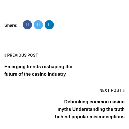
Share:
PREVIOUS POST
Emerging trends reshaping the
future of the casino industry
NEXT POST
Debunking common casino
myths Understanding the truth
behind popular misconceptions