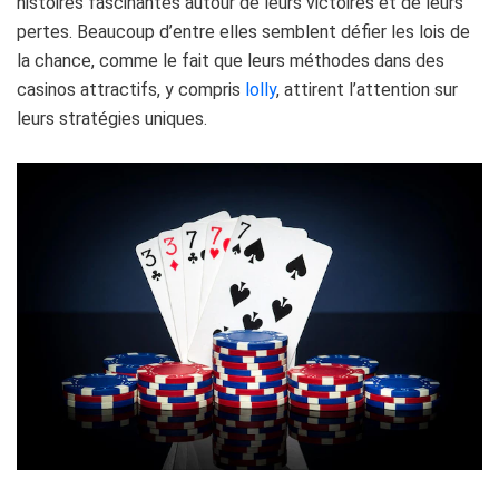
histoires fascinantes autour de leurs victoires et de leurs
pertes. Beaucoup d’entre elles semblent défier les lois de
la chance, comme le fait que leurs méthodes dans des
casinos attractifs, y compris
lolly
, attirent l’attention sur
leurs stratégies uniques.