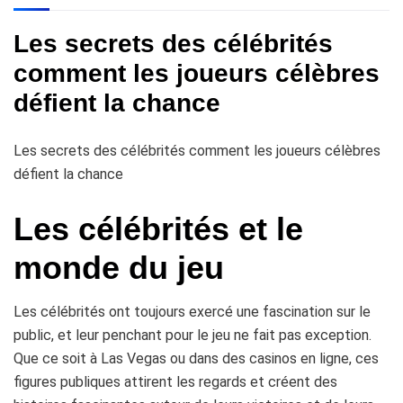
Les secrets des célébrités
comment les joueurs célèbres
défient la chance
Les secrets des célébrités comment les joueurs célèbres
défient la chance
Les célébrités et le
monde du jeu
Les célébrités ont toujours exercé une fascination sur le
public, et leur penchant pour le jeu ne fait pas exception.
Que ce soit à Las Vegas ou dans des casinos en ligne, ces
figures publiques attirent les regards et créent des