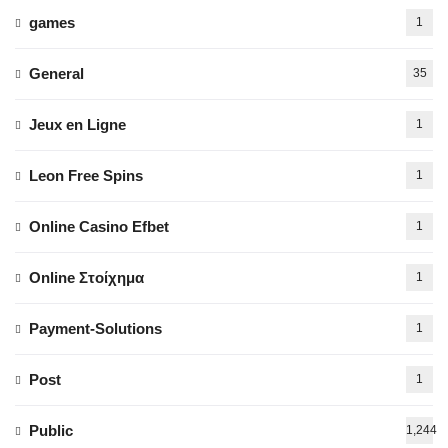
games
1
General
35
Jeux en Ligne
1
Leon Free Spins
1
Online Casino Efbet
1
Online Στοίχημα
1
Payment-Solutions
1
Post
1
Public
1,244