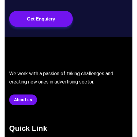
Get Enquiery
We work with a passion of taking challenges and
creating new ones in advertising sector.
About us
Quick Link