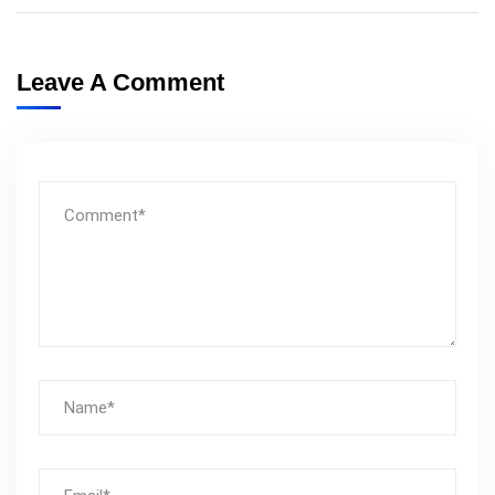
Leave A Comment