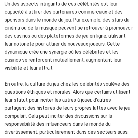
Un des aspects intrigants de ces célébrités est leur
capacité à attirer des partenaires commerciaux et des
sponsors dans le monde du jeu. Par exemple, des stars du
cinéma ou de la musique peuvent se retrouver à promouvoir
des casinos ou des plateformes de jeu en ligne, utilisant
leur notoriété pour attirer de nouveaux joueurs. Cette
dynamique crée une synergie où les célébrités et les
casinos se renforcent mutuellement, augmentant leur
visibilité et leur attrait.
En outre, la culture du jeu chez les célébrités soulève des
questions éthiques et morales. Alors que certains utilisent
leur statut pour inciter les autres à jouer, d’autres
partagent des histoires de leurs propres luttes avec le jeu
compulsif. Cela peut inciter des discussions sur la
responsabilité des influenceurs dans le monde du
divertissement, particulièrement dans des secteurs aussi