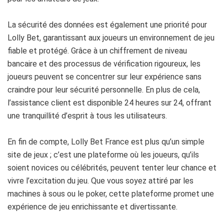
La sécurité des données est également une priorité pour
Lolly Bet, garantissant aux joueurs un environnement de jeu
fiable et protégé. Grâce à un chiffrement de niveau
bancaire et des processus de vérification rigoureux, les
joueurs peuvent se concentrer sur leur expérience sans
craindre pour leur sécurité personnelle. En plus de cela,
l’assistance client est disponible 24 heures sur 24, offrant
une tranquillité d’esprit à tous les utilisateurs.
En fin de compte, Lolly Bet France est plus qu’un simple
site de jeux ; c’est une plateforme où les joueurs, qu’ils
soient novices ou célébrités, peuvent tenter leur chance et
vivre l’excitation du jeu. Que vous soyez attiré par les
machines à sous ou le poker, cette plateforme promet une
expérience de jeu enrichissante et divertissante.