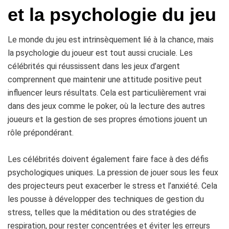
et la psychologie du jeu
Le monde du jeu est intrinsèquement lié à la chance, mais
la psychologie du joueur est tout aussi cruciale. Les
célébrités qui réussissent dans les jeux d’argent
comprennent que maintenir une attitude positive peut
influencer leurs résultats. Cela est particulièrement vrai
dans des jeux comme le poker, où la lecture des autres
joueurs et la gestion de ses propres émotions jouent un
rôle prépondérant.
Les célébrités doivent également faire face à des défis
psychologiques uniques. La pression de jouer sous les feux
des projecteurs peut exacerber le stress et l’anxiété. Cela
les pousse à développer des techniques de gestion du
stress, telles que la méditation ou des stratégies de
respiration, pour rester concentrées et éviter les erreurs