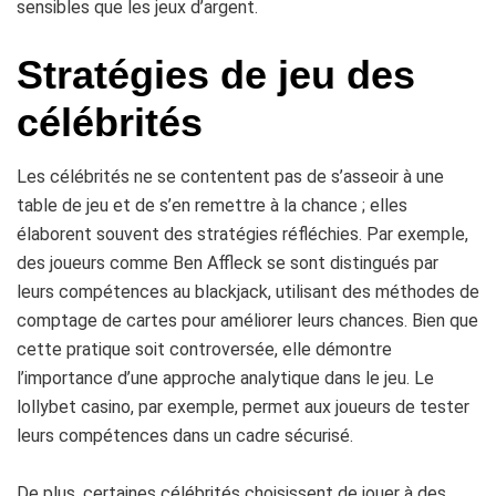
sensibles que les jeux d’argent.
Stratégies de jeu des
célébrités
Les célébrités ne se contentent pas de s’asseoir à une
table de jeu et de s’en remettre à la chance ; elles
élaborent souvent des stratégies réfléchies. Par exemple,
des joueurs comme Ben Affleck se sont distingués par
leurs compétences au blackjack, utilisant des méthodes de
comptage de cartes pour améliorer leurs chances. Bien que
cette pratique soit controversée, elle démontre
l’importance d’une approche analytique dans le jeu. Le
lollybet casino, par exemple, permet aux joueurs de tester
leurs compétences dans un cadre sécurisé.
De plus, certaines célébrités choisissent de jouer à des