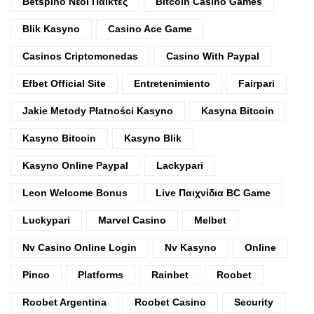
Betspino Νέοι Παίκτες
Bitcoin Casino Games
Blik Kasyno
Casino Ace Game
Casinos Criptomonedas
Casino With Paypal
Efbet Official Site
Entretenimiento
Fairpari
Jakie Metody Płatności Kasyno
Kasyna Bitcoin
Kasyno Bitcoin
Kasyno Blik
Kasyno Online Paypal
Lackypari
Leon Welcome Bonus
Live Παιχνίδια BC Game
Luckypari
Marvel Casino
Melbet
Nv Casino Online Login
Nv Kasyno
Online
Pinco
Platforms
Rainbet
Roobet
Roobet Argentina
Roobet Casino
Security