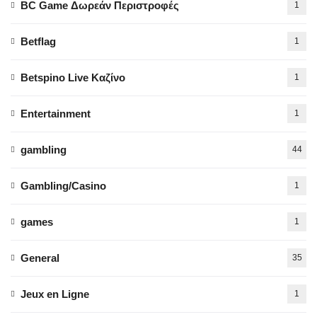
BC Game Δωρεάν Περιστροφές
1
Betflag
1
Betspino Live Καζίνο
1
Entertainment
1
gambling
44
Gambling/Casino
1
games
1
General
35
Jeux en Ligne
1