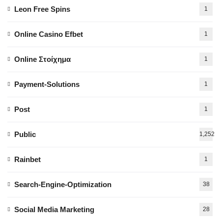
Leon Free Spins
1
Online Casino Efbet
1
Online Στοίχημα
1
Payment-Solutions
1
Post
1
Public
1,252
Rainbet
1
Search-Engine-Optimization
38
Social Media Marketing
28