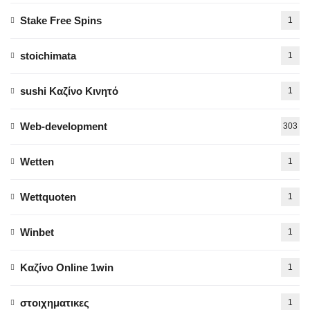
Stake Free Spins
1
stoichimata
1
sushi Καζίνο Κινητό
1
Web-development
303
Wetten
1
Wettquoten
1
Winbet
1
Καζίνο Online 1win
1
στοιχηματικες
1