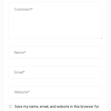
Save my name, email, and website in this browser for