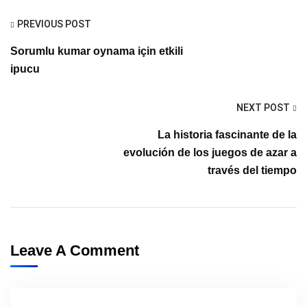
PREVIOUS POST
Sorumlu kumar oynama için etkili
ipucu
NEXT POST
La historia fascinante de la
evolución de los juegos de azar a
través del tiempo
Leave A Comment