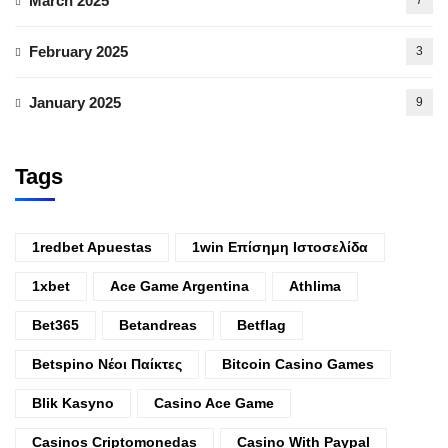
March 2025
7
February 2025
3
January 2025
9
Tags
1redbet Apuestas
1win Επίσημη Ιστοσελίδα
1xbet
Ace Game Argentina
Athlima
Bet365
Betandreas
Betflag
Betspino Νέοι Παίκτες
Bitcoin Casino Games
Blik Kasyno
Casino Ace Game
Casinos Criptomonedas
Casino With Paypal