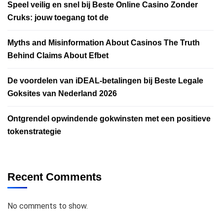
Speel veilig en snel bij Beste Online Casino Zonder
Cruks: jouw toegang tot de
Myths and Misinformation About Casinos The Truth
Behind Claims About Efbet
De voordelen van iDEAL-betalingen bij Beste Legale
Goksites van Nederland 2026
Ontgrendel opwindende gokwinsten met een positieve
tokenstrategie
Recent Comments
No comments to show.