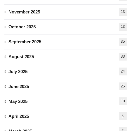
November 2025
13
October 2025
13
September 2025
35
August 2025
33
July 2025
24
June 2025
25
May 2025
10
April 2025
5