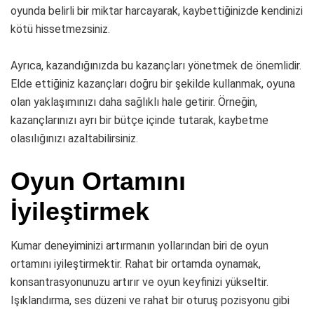
oyunda belirli bir miktar harcayarak, kaybettiğinizde kendinizi
kötü hissetmezsiniz.
Ayrıca, kazandığınızda bu kazançları yönetmek de önemlidir.
Elde ettiğiniz kazançları doğru bir şekilde kullanmak, oyuna
olan yaklaşımınızı daha sağlıklı hale getirir. Örneğin,
kazançlarınızı ayrı bir bütçe içinde tutarak, kaybetme
olasılığınızı azaltabilirsiniz.
Oyun Ortamını
İyileştirmek
Kumar deneyiminizi artırmanın yollarından biri de oyun
ortamını iyileştirmektir. Rahat bir ortamda oynamak,
konsantrasyonunuzu artırır ve oyun keyfinizi yükseltir.
Işıklandırma, ses düzeni ve rahat bir oturuş pozisyonu gibi