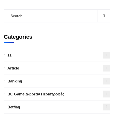
Categories
11
1
Article
1
Banking
1
BC Game Δωρεάν Περιστροφές
1
Betflag
1