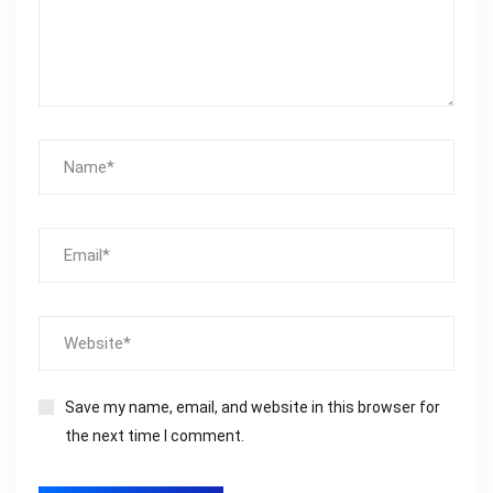
Save my name, email, and website in this browser for
the next time I comment.