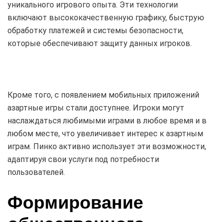
уникального игрового опыта. Эти технологии
включают высококачественную графику, быструю
обработку платежей и системы безопасности,
которые обеспечивают защиту данных игроков.
Кроме того, с появлением мобильных приложений
азартные игры стали доступнее. Игроки могут
наслаждаться любимыми играми в любое время и в
любом месте, что увеличивает интерес к азартным
играм. Пинко активно использует эти возможности,
адаптируя свои услуги под потребности
пользователей.
Формирование