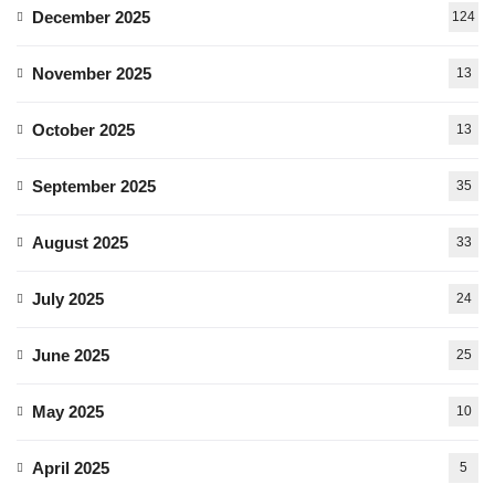
December 2025
124
November 2025
13
October 2025
13
September 2025
35
August 2025
33
July 2025
24
June 2025
25
May 2025
10
April 2025
5