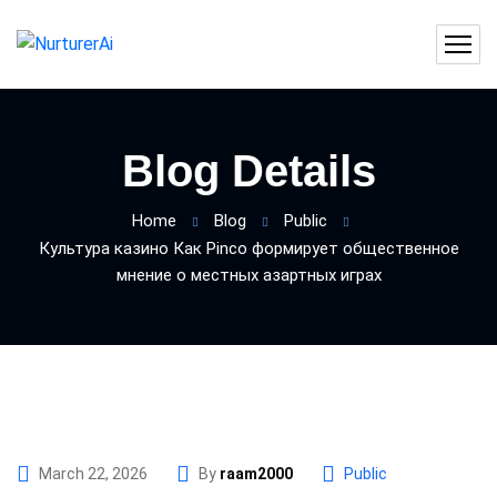
Blog Details
Home
Blog
Public
Культура казино Как Pinco формирует общественное
мнение о местных азартных играх
March 22, 2026
By
raam2000
Public