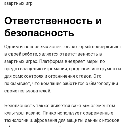
азартных игр.
Ответственность и
безопасность
Одним из ключевых аспектов, который подчеркивает
в своей работе, является ответственность в
азартных играх. Платформа внедряет меры по
предотвращению игромании, предлагая инструменты
для самоконтроля и ограничения ставок. Это
показывает, что компания заботится о благополучии
своих пользователей.
Безопасность также является важным элементом
культуры казино. Пинко использует современные
технологии шифрования для защиты данных игроков