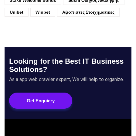
Stake Welcome Bonus
Sushi Οδηγός Ανάληψης
Unibet
Winbet
Αξιοπιστες Στοιχηματικες
Looking for the Best IT Business
Solutions?
As a app web crawler expert, We will help to organize.
Get Enquiery