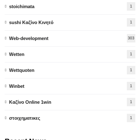
stoichimata
1
sushi Καζίνο Κινητό
1
Web-development
303
Wetten
1
Wettquoten
1
Winbet
1
Καζίνο Online 1win
1
στοιχηματικες
1