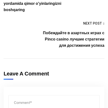
yordamida qimor o'yinlaringizni
boshqaring
NEXT POST
Побеждайте в азартных играх с
Pinco casino лучшие стратегии
для достижения успеха
Leave A Comment