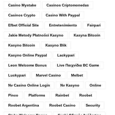
Casino Mystake
Casinos Criptomonedas
Casinos Crypto
Casino With Paypal
Efbet Official Site
Entretenimiento
Fairpari
Jakie Metody Płatności Kasyno
Kasyna Bitcoin
Kasyno Bitcoin
Kasyno Blik
Kasyno Online Paypal
Lackypari
Leon Welcome Bonus
Live Παιχνίδια BC Game
Luckypari
Marvel Casino
Melbet
Nv Casino Online Login
Nv Kasyno
Online
Pinco
Platforms
Rainbet
Roobet
Roobet Argentina
Roobet Casino
Security