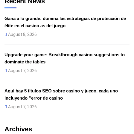
Recent News
Gana a lo grande: domina las estrategias de protección de
élite en el casino as del juego
August 8, 2026
Upgrade your game: Breakthrough casino suggestions to
dominate the tables
August 7, 2026
Aquí hay 5 títulos SEO sobre casino y juego, cada uno
incluyendo “error de casino
August 7, 2026
Archives