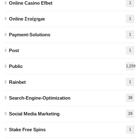
Online Casino Efbet
1
Online Στοίχημα
1
Payment-Solutions
1
Post
1
Public
1,259
Rainbet
1
Search-Engine-Optimization
38
Social Media Marketing
28
Stake Free Spins
1