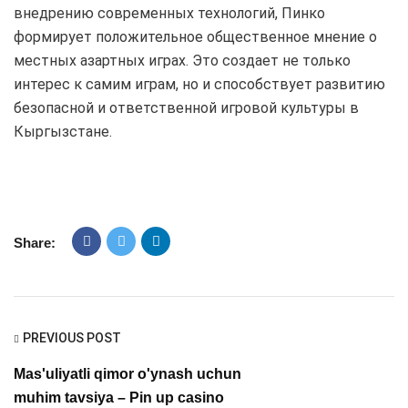
внедрению современных технологий, Пинко
формирует положительное общественное мнение о
местных азартных играх. Это создает не только
интерес к самим играм, но и способствует развитию
безопасной и ответственной игровой культуры в
Кыргызстане.
Share:
PREVIOUS POST
Mas'uliyatli qimor o'ynash uchun
muhim tavsiya – Pin up casino