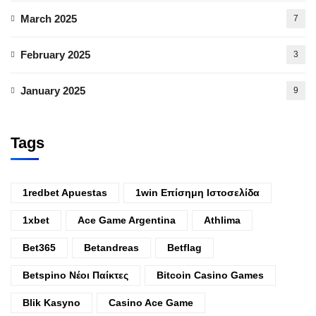
March 2025
7
February 2025
3
January 2025
9
Tags
1redbet Apuestas
1win Επίσημη Ιστοσελίδα
1xbet
Ace Game Argentina
Athlima
Bet365
Betandreas
Betflag
Betspino Νέοι Παίκτες
Bitcoin Casino Games
Blik Kasyno
Casino Ace Game