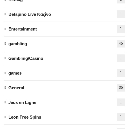
Betspino Live Καζίνο
1
Entertainment
1
gambling
45
Gambling/Casino
1
games
1
General
35
Jeux en Ligne
1
Leon Free Spins
1