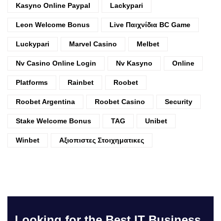
Kasyno Online Paypal
Lackypari
Leon Welcome Bonus
Live Παιχνίδια BC Game
Luckypari
Marvel Casino
Melbet
Nv Casino Online Login
Nv Kasyno
Online
Platforms
Rainbet
Roobet
Roobet Argentina
Roobet Casino
Security
Stake Welcome Bonus
TAG
Unibet
Winbet
Αξιοπιστες Στοιχηματικες
Looking for the Best IT Business