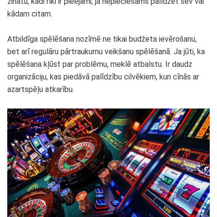
zinātu, kādi rīki ir pieejami, ja nepieciešams palīdzēt sev vai
kādam citam.
Atbildīga spēlēšana nozīmē ne tikai budžeta ievērošanu,
bet arī regulāru pārtraukumu veikšanu spēlēšanā. Ja jūti, ka
spēlēšana kļūst par problēmu, meklē atbalstu. Ir daudz
organizāciju, kas piedāvā palīdzību cilvēkiem, kuri cīnās ar
azartspēļu atkarību.