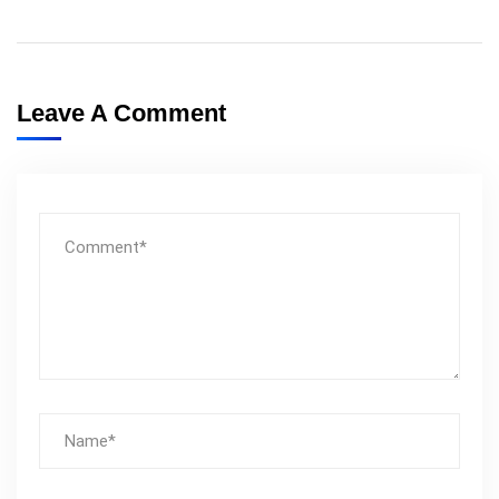
Leave A Comment