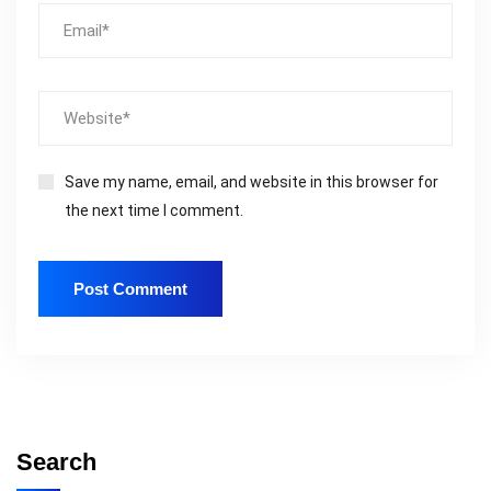
Save my name, email, and website in this browser for
the next time I comment.
Search