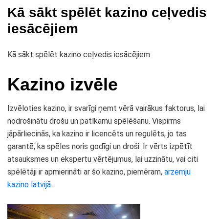
Kā sākt spēlēt kazino ceļvedis
iesācējiem
Kā sākt spēlēt kazino ceļvedis iesācējiem
Kazino izvēle
Izvēloties kazino, ir svarīgi ņemt vērā vairākus faktorus, lai
nodrošinātu drošu un patīkamu spēlēšanu. Vispirms
jāpārliecinās, ka kazino ir licencēts un regulēts, jo tas
garantē, ka spēles noris godīgi un droši. Ir vērts izpētīt
atsauksmes un ekspertu vērtējumus, lai uzzinātu, vai citi
spēlētāji ir apmierināti ar šo kazino, piemēram,
arzemju
kazino latvijā
.