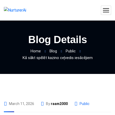
Blog Details
Home
Blog
Public
Kā sākt spēlēt kazino ceļvedis iesācējiem
March 11, 2026
By
raam2000
Public