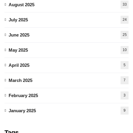
August 2025
33
July 2025
24
June 2025
25
May 2025
10
April 2025
5
March 2025
7
February 2025
3
January 2025
9
Tags