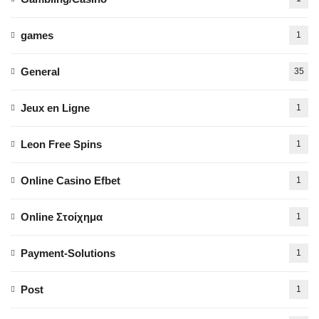
games
1
General
35
Jeux en Ligne
1
Leon Free Spins
1
Online Casino Efbet
1
Online Στοίχημα
1
Payment-Solutions
1
Post
1