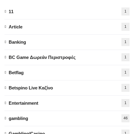
11
1
Article
1
Banking
1
BC Game Δωρεάν Περιστροφές
1
Betflag
1
Betspino Live Καζίνο
1
Entertainment
1
gambling
46
Gambling/Casino
1