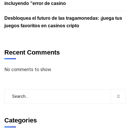
incluyendo “error de casino
Desbloquea el futuro de las tragamonedas: ¡juega tus
juegos favoritos en casinos cripto
Recent Comments
No comments to show.
Categories