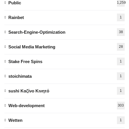
Public
1,259
Rainbet
1
Search-Engine-Optimization
38
Social Media Marketing
28
Stake Free Spins
1
stoichimata
1
sushi Καζίνο Κινητό
1
Web-development
303
Wetten
1