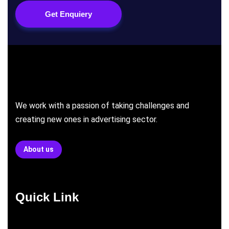
Get Enquiery
We work with a passion of taking challenges and
creating new ones in advertising sector.
About us
Quick Link