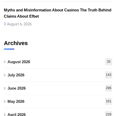
Myths and Misinformation About Casinos The Truth Behind
Claims About Efbet
August 6, 2026
Archives
August 2026
35
July 2026
143
June 2026
286
May 2026
161
April 2026
229