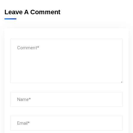
Leave A Comment