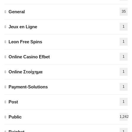
General
35
Jeux en Ligne
1
Leon Free Spins
1
Online Casino Efbet
1
Online Στοίχημα
1
Payment-Solutions
1
Post
1
Public
1,242
Rainbet
1