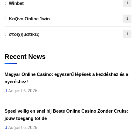
Winbet
1
Καζίνο Online 1win
1
στοιχηματικες
1
Recent News
Magyar Online Casino: egyszerű lépések a kezdéshez és a
nyeréshez!
August 6, 2026
Speel veilig en snel bij Beste Online Casino Zonder Cruks:
jouw toegang tot de
August 6, 2026