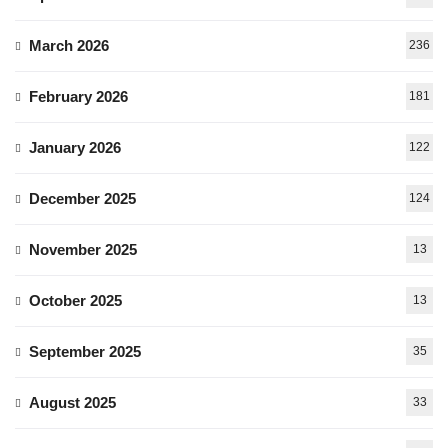
March 2026
236
February 2026
181
January 2026
122
December 2025
124
November 2025
13
October 2025
13
September 2025
35
August 2025
33