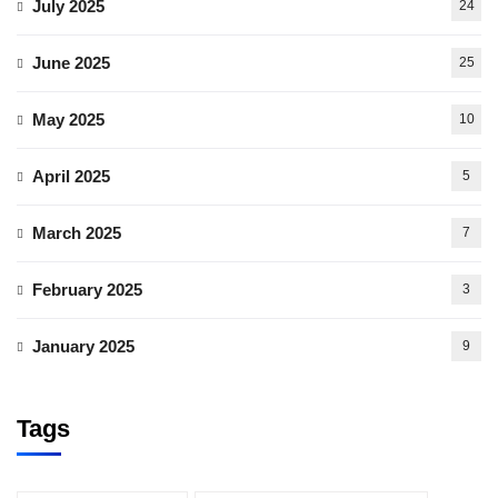
July 2025
24
June 2025
25
May 2025
10
April 2025
5
March 2025
7
February 2025
3
January 2025
9
Tags