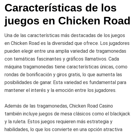
Características de los
juegos en Chicken Road
Una de las características más destacadas de los juegos
en Chicken Road es la diversidad que ofrece. Los jugadores
pueden elegir entre una amplia variedad de tragamonedas
con temáticas fascinantes y gráficos llamativos. Cada
máquina tragamonedas tiene características únicas, como
rondas de bonificación y giros gratis, lo que aumenta las
posibilidades de ganar. Esta variedad es fundamental para
mantener el interés y la emoción entre los jugadores.
Además de las tragamonedas, Chicken Road Casino
también incluye juegos de mesa clásicos como el blackjack
y la ruleta. Estos juegos requieren más estrategia y
habilidades, lo que los convierte en una opción atractiva