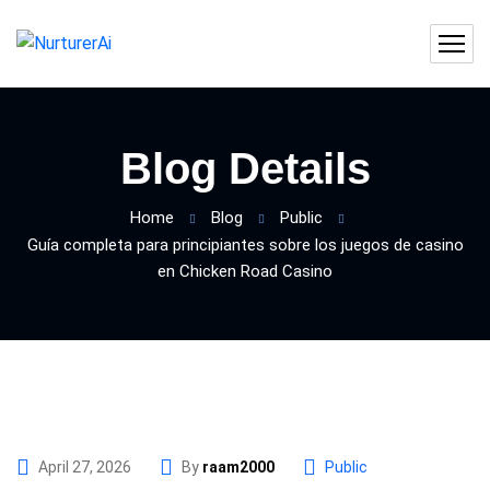
Blog Details
Home
Blog
Public
Guía completa para principiantes sobre los juegos de casino
en Chicken Road Casino
April 27, 2026
By
raam2000
Public