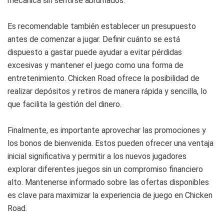
mecánica sin sentirse abrumados.
Es recomendable también establecer un presupuesto
antes de comenzar a jugar. Definir cuánto se está
dispuesto a gastar puede ayudar a evitar pérdidas
excesivas y mantener el juego como una forma de
entretenimiento. Chicken Road ofrece la posibilidad de
realizar depósitos y retiros de manera rápida y sencilla, lo
que facilita la gestión del dinero.
Finalmente, es importante aprovechar las promociones y
los bonos de bienvenida. Estos pueden ofrecer una ventaja
inicial significativa y permitir a los nuevos jugadores
explorar diferentes juegos sin un compromiso financiero
alto. Mantenerse informado sobre las ofertas disponibles
es clave para maximizar la experiencia de juego en Chicken
Road.