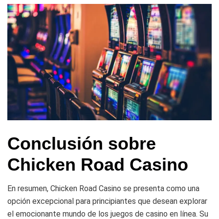
Conclusión sobre
Chicken Road Casino
En resumen, Chicken Road Casino se presenta como una
opción excepcional para principiantes que desean explorar
el emocionante mundo de los juegos de casino en línea. Su