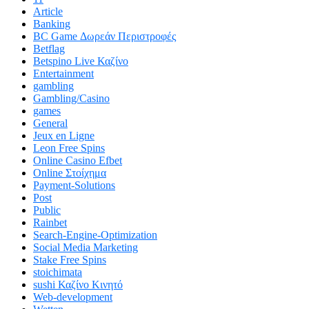
Article
Banking
BC Game Δωρεάν Περιστροφές
Betflag
Betspino Live Καζίνο
Entertainment
gambling
Gambling/Casino
games
General
Jeux en Ligne
Leon Free Spins
Online Casino Efbet
Online Στοίχημα
Payment-Solutions
Post
Public
Rainbet
Search-Engine-Optimization
Social Media Marketing
Stake Free Spins
stoichimata
sushi Καζίνο Κινητό
Web-development