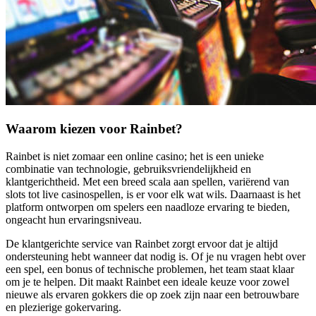
Waarom kiezen voor Rainbet?
Rainbet is niet zomaar een online casino; het is een unieke
combinatie van technologie, gebruiksvriendelijkheid en
klantgerichtheid. Met een breed scala aan spellen, variërend van
slots tot live casinospellen, is er voor elk wat wils. Daarnaast is het
platform ontworpen om spelers een naadloze ervaring te bieden,
ongeacht hun ervaringsniveau.
De klantgerichte service van Rainbet zorgt ervoor dat je altijd
ondersteuning hebt wanneer dat nodig is. Of je nu vragen hebt over
een spel, een bonus of technische problemen, het team staat klaar
om je te helpen. Dit maakt Rainbet een ideale keuze voor zowel
nieuwe als ervaren gokkers die op zoek zijn naar een betrouwbare
en plezierige gokervaring.