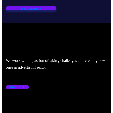
Get Enquiery
We work with a passion of taking challenges and creating new
ones in advertising sector.
About us