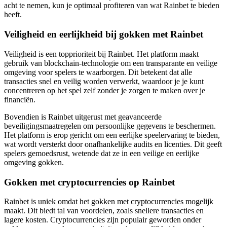
acht te nemen, kun je optimaal profiteren van wat Rainbet te bieden
heeft.
Veiligheid en eerlijkheid bij gokken met Rainbet
Veiligheid is een topprioriteit bij Rainbet. Het platform maakt
gebruik van blockchain-technologie om een transparante en veilige
omgeving voor spelers te waarborgen. Dit betekent dat alle
transacties snel en veilig worden verwerkt, waardoor je je kunt
concentreren op het spel zelf zonder je zorgen te maken over je
financiën.
Bovendien is Rainbet uitgerust met geavanceerde
beveiligingsmaatregelen om persoonlijke gegevens te beschermen.
Het platform is erop gericht om een eerlijke speelervaring te bieden,
wat wordt versterkt door onafhankelijke audits en licenties. Dit geeft
spelers gemoedsrust, wetende dat ze in een veilige en eerlijke
omgeving gokken.
Gokken met cryptocurrencies op Rainbet
Rainbet is uniek omdat het gokken met cryptocurrencies mogelijk
maakt. Dit biedt tal van voordelen, zoals snellere transacties en
lagere kosten. Cryptocurrencies zijn populair geworden onder