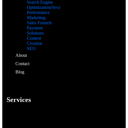
Search Engine
Optimization(Seo)
Performance
Marketing
Sales Funnels
Payment
Solutions
Content
Creation
SEO
About
Contact
Blog
Services