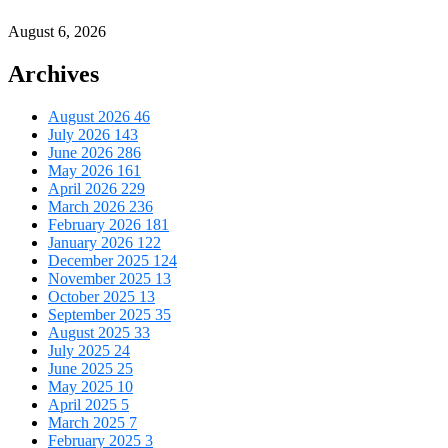
August 6, 2026
Archives
August 2026
46
July 2026
143
June 2026
286
May 2026
161
April 2026
229
March 2026
236
February 2026
181
January 2026
122
December 2025
124
November 2025
13
October 2025
13
September 2025
35
August 2025
33
July 2025
24
June 2025
25
May 2025
10
April 2025
5
March 2025
7
February 2025
3