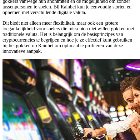
gokkers vanwege hun anonimiteit en de mogelijkheid om zonder
tussenpersonen te spelen. Bij Rainbet kun je eenvoudig storten en
opnemen met verschillende digitale valuta.
Dit biedt niet alleen meer flexibiliteit, maar ook een grotere
toegankelijkheid voor spelers die misschien niet willen gokken met
traditionele valuta. Het is belangrijk om de basisprincipes van
cryptocurrencies te begrijpen en hoe je ze effectief kunt gebruiken
bij het gokken op Rainbet om optimaal te profiteren van deze
innovatieve aanpak.