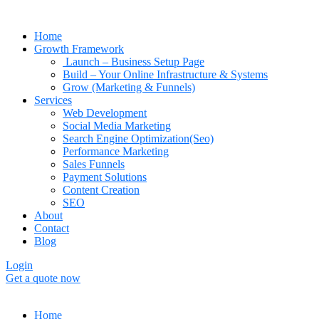
Home
Growth Framework
Launch – Business Setup Page
Build – Your Online Infrastructure & Systems
Grow (Marketing & Funnels)
Services
Web Development
Social Media Marketing
Search Engine Optimization(Seo)
Performance Marketing
Sales Funnels
Payment Solutions
Content Creation
SEO
About
Contact
Blog
Login
Get a quote now
Home