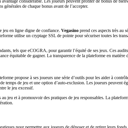
 avantage considérable. Les joueurs peuvent profiter de bonus de bienv
ions générales de chaque bonus avant de l’accepter.
 de jeu en ligne digne de confiance.
Vegasino
prend ces aspects très au s
teforme utilise un cryptage SSL de pointe pour sécuriser toutes les trans
ants, tels que eCOGRA, pour garantir l’équité de ses jeux. Ces audits vé
ance équitable de gagner. La transparence de la plateforme en matière de
orme propose à ses joueurs une série d’outils pour les aider à contrôler 
es de temps de jeu et une option d’auto-exclusion. Les joueurs peuvent é
tre le jeu excessif.
s au jeu et à promouvoir des pratiques de jeu responsables. La plateform
ération.
atiques pour permettre aux joueurs de déposer et de retirer leurs fonds