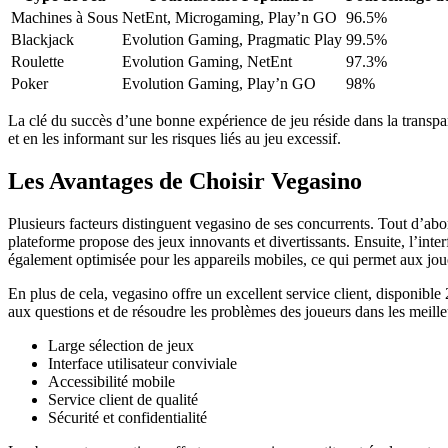
Machines à Sous
NetEnt, Microgaming, Play’n GO
96.5%
Blackjack
Evolution Gaming, Pragmatic Play
99.5%
Roulette
Evolution Gaming, NetEnt
97.3%
Poker
Evolution Gaming, Play’n GO
98%
La clé du succès d’une bonne expérience de jeu réside dans la transpare
et en les informant sur les risques liés au jeu excessif.
Les Avantages de Choisir Vegasino
Plusieurs facteurs distinguent vegasino de ses concurrents. Tout d’abord
plateforme propose des jeux innovants et divertissants. Ensuite, l’inter
également optimisée pour les appareils mobiles, ce qui permet aux joue
En plus de cela, vegasino offre un excellent service client, disponible 
aux questions et de résoudre les problèmes des joueurs dans les meilleu
Large sélection de jeux
Interface utilisateur conviviale
Accessibilité mobile
Service client de qualité
Sécurité et confidentialité