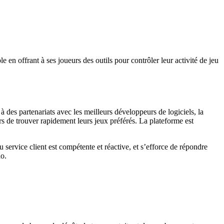
en offrant à ses joueurs des outils pour contrôler leur activité de jeu
à des partenariats avec les meilleurs développeurs de logiciels, la
eurs de trouver rapidement leurs jeux préférés. La plateforme est
u service client est compétente et réactive, et s’efforce de répondre
no.