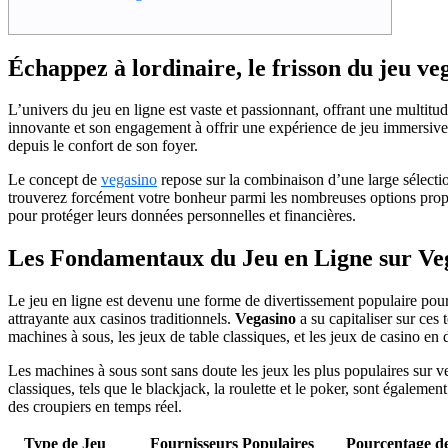
Échappez à lordinaire, le frisson du jeu ve
L’univers du jeu en ligne est vaste et passionnant, offrant une multit
innovante et son engagement à offrir une expérience de jeu immersive et 
depuis le confort de son foyer.
Le concept de
vegasino
repose sur la combinaison d’une large sélectio
trouverez forcément votre bonheur parmi les nombreuses options proposée
pour protéger leurs données personnelles et financières.
Les Fondamentaux du Jeu en Ligne sur Ve
Le jeu en ligne est devenu une forme de divertissement populaire pour
attrayante aux casinos traditionnels.
Vegasino
a su capitaliser sur ce
machines à sous, les jeux de table classiques, et les jeux de casino en d
Les machines à sous sont sans doute les jeux les plus populaires sur v
classiques, tels que le blackjack, la roulette et le poker, sont égaleme
des croupiers en temps réel.
Type de Jeu
Fournisseurs Populaires
Pourcentage d