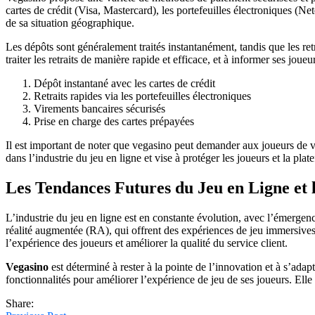
cartes de crédit (Visa, Mastercard), les portefeuilles électroniques (N
de sa situation géographique.
Les dépôts sont généralement traités instantanément, tandis que les re
traiter les retraits de manière rapide et efficace, et à informer ses jo
Dépôt instantané avec les cartes de crédit
Retraits rapides via les portefeuilles électroniques
Virements bancaires sécurisés
Prise en charge des cartes prépayées
Il est important de noter que vegasino peut demander aux joueurs de véri
dans l’industrie du jeu en ligne et vise à protéger les joueurs et la plat
Les Tendances Futures du Jeu en Ligne et 
L’industrie du jeu en ligne est en constante évolution, avec l’émergenc
réalité augmentée (RA), qui offrent des expériences de jeu immersives e
l’expérience des joueurs et améliorer la qualité du service client.
Vegasino
est déterminé à rester à la pointe de l’innovation et à s’ad
fonctionnalités pour améliorer l’expérience de jeu de ses joueurs. Elle 
Share: