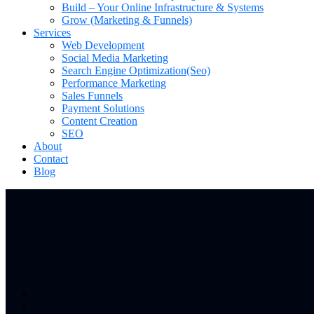
Build – Your Online Infrastructure & Systems
Grow (Marketing & Funnels)
Services
Web Development
Social Media Marketing
Search Engine Optimization(Seo)
Performance Marketing
Sales Funnels
Payment Solutions
Content Creation
SEO
About
Contact
Blog