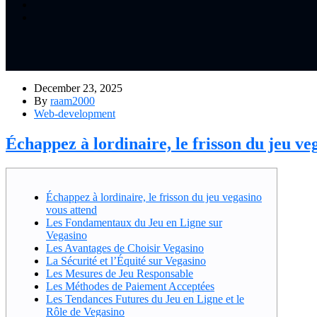
December 23, 2025
By
raam2000
Web-development
Échappez à lordinaire, le frisson du jeu ve
Échappez à lordinaire, le frisson du jeu vegasino
vous attend
Les Fondamentaux du Jeu en Ligne sur
Vegasino
Les Avantages de Choisir Vegasino
La Sécurité et l’Équité sur Vegasino
Les Mesures de Jeu Responsable
Les Méthodes de Paiement Acceptées
Les Tendances Futures du Jeu en Ligne et le
Rôle de Vegasino