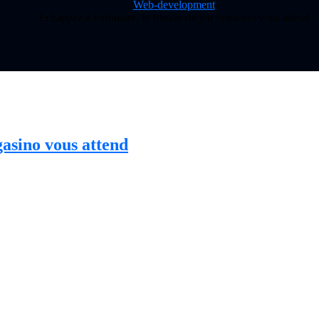
Web-development
Échappez à lordinaire, le frisson du jeu vegasino vous attend
gasino vous attend