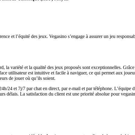
nce et l’équité des jeux. Vegasino s’engage à assurer un jeu responsable 
, la variété et la qualité des jeux proposés sont exceptionnelles. Grâce 
face utilisateur est intuitive et facile à naviguer, ce qui permet aux jou
urs de jouer où qu’ils soient.
24h/24 et 7j/7 par chat en direct, par e-mail et par téléphone. L’équipe d
rs délais. La satisfaction du client est une priorité absolue pour vegasi