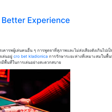
a Better Experience
เคารพผู้เล่นคนอื่น ๆ การพูดจาที่สุภาพและไม่ส่งเสียงดังเกินไปเป็นส
งเล่นอยู่
cro bet kladionica
การรักษาระยะห่างที่เหมาะสมในพื้นที
ารถมีพื้นที่ในการเล่นอย่างสะดวกสบาย