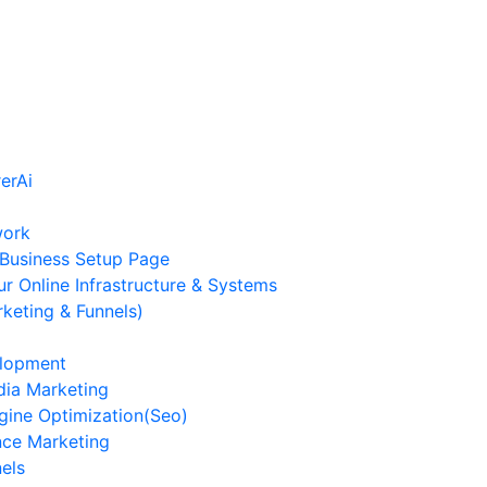
work
Business Setup Page
ur Online Infrastructure & Systems
keting & Funnels)
lopment
dia Marketing
gine Optimization(Seo)
ce Marketing
els