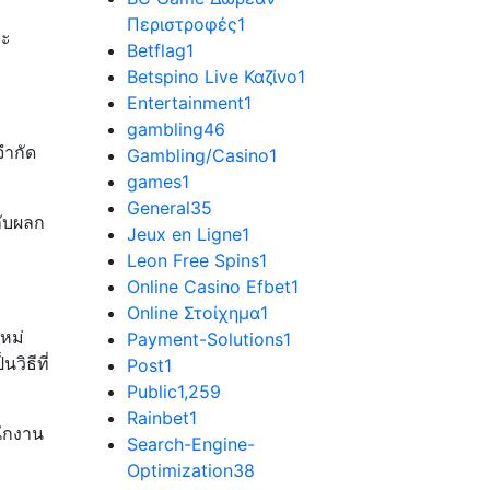
Περιστροφές
1
จะ
Betflag
1
Betspino Live Καζίνο
1
Entertainment
1
gambling
46
จำกัด
Gambling/Casino
1
games
1
General
35
กับผลก
Jeux en Ligne
1
Leon Free Spins
1
Online Casino Efbet
1
Online Στοίχημα
1
ใหม่
Payment-Solutions
1
ิธีที่
Post
1
Public
1,259
Rainbet
1
นักงาน
Search-Engine-
Optimization
38