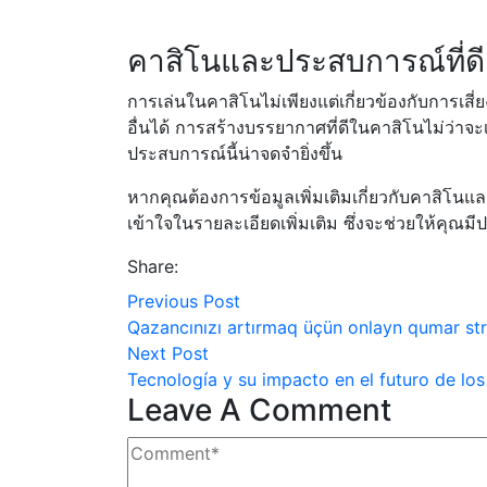
คาสิโนและประสบการณ์ที่ดี
การเล่นในคาสิโนไม่เพียงแต่เกี่ยวข้องกับการเสี่
อื่นได้ การสร้างบรรยากาศที่ดีในคาสิโนไม่ว่าจะ
ประสบการณ์นี้น่าจดจำยิ่งขึ้น
หากคุณต้องการข้อมูลเพิ่มเติมเกี่ยวกับคาสิโนแ
เข้าใจในรายละเอียดเพิ่มเติม ซึ่งจะช่วยให้คุณม
Share:
Previous Post
Qazancınızı artırmaq üçün onlayn qumar strate
Next Post
Tecnología y su impacto en el futuro de los
Leave A Comment