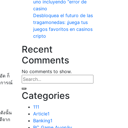
uno incluyendo “error de
casino
Desbloquea el futuro de las
tragamonedas: ¡juega tus
juegos favoritos en casinos
cripto
Recent
Comments
No comments to show.
ัด ก็
บการณ์
Categories
11
1
ังนั้น
Article
1
ดีจาก
Banking
1
BC Game Δωρεάν