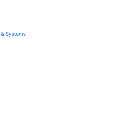
e & Systems