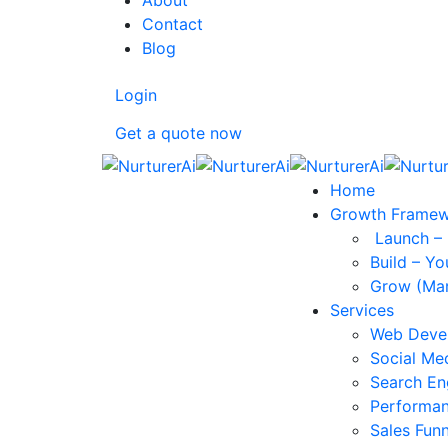
About
Contact
Blog
Login
Get a quote now
Home
Growth Frame
Launch – 
Build – Yo
Grow (Mar
Services
Web Deve
Social Me
Search En
Performan
Sales Funn