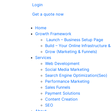
Login
Get a quote now
Home
Growth Framework
Launch – Business Setup Page
Build – Your Online Infrastructure 
Grow (Marketing & Funnels)
Services
Web Development
Social Media Marketing
Search Engine Optimization(Seo)
Performance Marketing
Sales Funnels
Payment Solutions
Content Creation
SEO