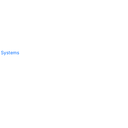
& Systems