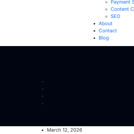
Payment S
Content C
SEO
About
Contact
Blog
March 12, 2026