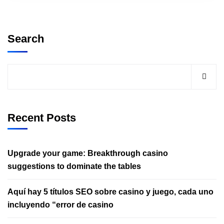
Search
Recent Posts
Upgrade your game: Breakthrough casino
suggestions to dominate the tables
Aquí hay 5 títulos SEO sobre casino y juego, cada uno
incluyendo “error de casino