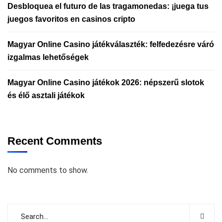
Desbloquea el futuro de las tragamonedas: ¡juega tus
juegos favoritos en casinos cripto
Magyar Online Casino játékválaszték: felfedezésre váró
izgalmas lehetőségek
Magyar Online Casino játékok 2026: népszerű slotok
és élő asztali játékok
Recent Comments
No comments to show.