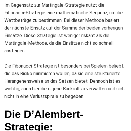
Im Gegensatz zur Martingale-Strategie nutzt die
Fibonacci-Strategie eine mathematische Sequenz, um die
Wettbeträge zu bestimmen. Bei dieser Methode basiert
der nächste Einsatz auf der Summe der beiden vorherigen
Einsätze. Diese Strategie ist weniger riskant als die
Martingale-Methode, da die Einsätze nicht so schnell
ansteigen.
Die Fibonacci-Strategie ist besonders bei Spielern beliebt,
die das Risiko minimieren wollen, da sie eine strukturierte
Herangehensweise an das Setzen bietet. Dennoch ist es
wichtig, auch hier die eigene Bankroll zu verwalten und sich
nicht in eine Verlustspirale zu begeben.
Die D’Alembert-
Strategie: