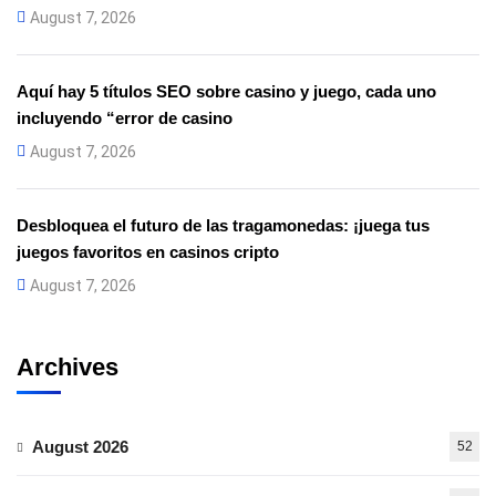
August 7, 2026
Aquí hay 5 títulos SEO sobre casino y juego, cada uno
incluyendo “error de casino
August 7, 2026
Desbloquea el futuro de las tragamonedas: ¡juega tus
juegos favoritos en casinos cripto
August 7, 2026
Archives
August 2026
52