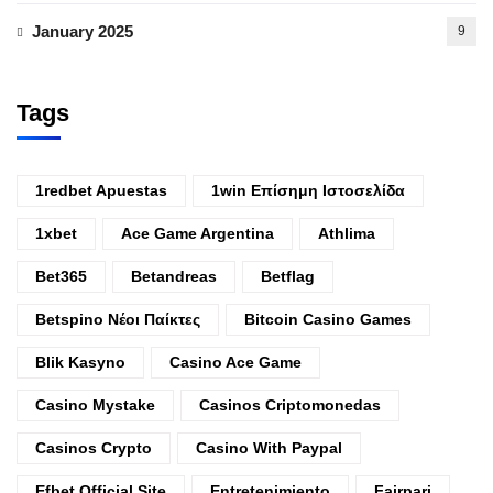
January 2025
9
Tags
1redbet Apuestas
1win Επίσημη Ιστοσελίδα
1xbet
Ace Game Argentina
Athlima
Bet365
Betandreas
Betflag
Betspino Νέοι Παίκτες
Bitcoin Casino Games
Blik Kasyno
Casino Ace Game
Casino Mystake
Casinos Criptomonedas
Casinos Crypto
Casino With Paypal
Efbet Official Site
Entretenimiento
Fairpari