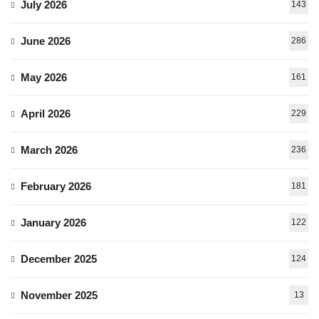
July 2026
143
June 2026
286
May 2026
161
April 2026
229
March 2026
236
February 2026
181
January 2026
122
December 2025
124
November 2025
13