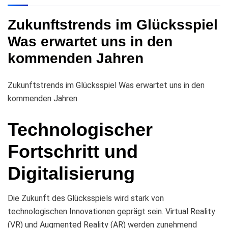
Zukunftstrends im Glücksspiel
Was erwartet uns in den
kommenden Jahren
Zukunftstrends im Glücksspiel Was erwartet uns in den
kommenden Jahren
Technologischer
Fortschritt und
Digitalisierung
Die Zukunft des Glücksspiels wird stark von
technologischen Innovationen geprägt sein. Virtual Reality
(VR) und Augmented Reality (AR) werden zunehmend