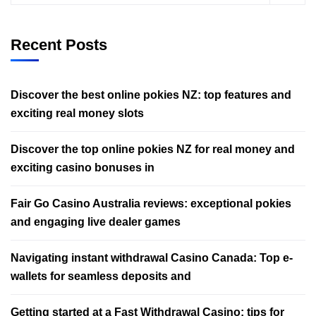
Recent Posts
Discover the best online pokies NZ: top features and
exciting real money slots
Discover the top online pokies NZ for real money and
exciting casino bonuses in
Fair Go Casino Australia reviews: exceptional pokies
and engaging live dealer games
Navigating instant withdrawal Casino Canada: Top e-
wallets for seamless deposits and
Getting started at a Fast Withdrawal Casino: tips for