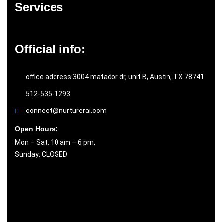
Services
Official info:
office address:3004 matador dr, unit B, Austin, TX 78741
512-535-1293
connect@nurturerai.com
Open Hours:
Mon – Sat: 10 am – 6 pm,
Sunday: CLOSED