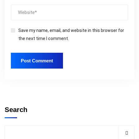
Save my name, email, and website in this browser for
the next time I comment.
Search