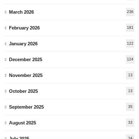
March 2026
236
February 2026
181
January 2026
122
December 2025
124
November 2025
13
October 2025
13
September 2025
35
August 2025
33
July 2025
24