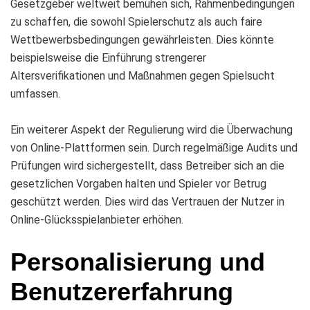
Gesetzgeber weltweit bemühen sich, Rahmenbedingungen
zu schaffen, die sowohl Spielerschutz als auch faire
Wettbewerbsbedingungen gewährleisten. Dies könnte
beispielsweise die Einführung strengerer
Altersverifikationen und Maßnahmen gegen Spielsucht
umfassen.
Ein weiterer Aspekt der Regulierung wird die Überwachung
von Online-Plattformen sein. Durch regelmäßige Audits und
Prüfungen wird sichergestellt, dass Betreiber sich an die
gesetzlichen Vorgaben halten und Spieler vor Betrug
geschützt werden. Dies wird das Vertrauen der Nutzer in
Online-Glücksspielanbieter erhöhen.
Personalisierung und
Benutzererfahrung