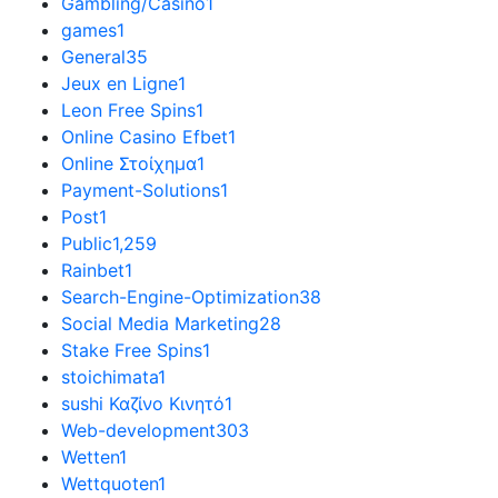
Gambling/Casino
1
games
1
General
35
Jeux en Ligne
1
Leon Free Spins
1
Online Casino Efbet
1
Online Στοίχημα
1
Payment-Solutions
1
Post
1
Public
1,259
Rainbet
1
Search-Engine-Optimization
38
Social Media Marketing
28
Stake Free Spins
1
stoichimata
1
sushi Καζίνο Κινητό
1
Web-development
303
Wetten
1
Wettquoten
1