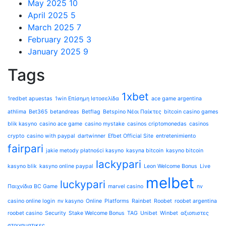
May 2025
10
April 2025
5
March 2025
7
February 2025
3
January 2025
9
Tags
1xbet
1redbet apuestas
1win Επίσημη Ιστοσελίδα
ace game argentina
athlima
Bet365
betandreas
Betflag
Betspino Νέοι Παίκτες
bitcoin casino games
blik kasyno
casino ace game
casino mystake
casinos criptomonedas
casinos
crypto
casino with paypal
dartwinner
Efbet Official Site
entretenimiento
fairpari
jakie metody płatności kasyno
kasyna bitcoin
kasyno bitcoin
lackypari
kasyno blik
kasyno online paypal
Leon Welcome Bonus
Live
melbet
luckypari
Παιχνίδια BC Game
marvel casino
nv
casino online login
nv kasyno
Online
Platforms
Rainbet
Roobet
roobet argentina
roobet casino
Security
Stake Welcome Bonus
TAG
Unibet
Winbet
αξιοπιστες
στοιχηματικες