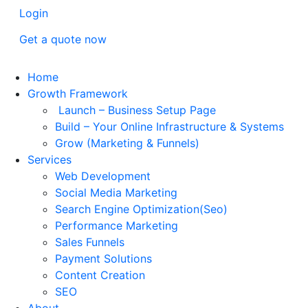
Login
Get a quote now
Home
Growth Framework
Launch – Business Setup Page
Build – Your Online Infrastructure & Systems
Grow (Marketing & Funnels)
Services
Web Development
Social Media Marketing
Search Engine Optimization(Seo)
Performance Marketing
Sales Funnels
Payment Solutions
Content Creation
SEO