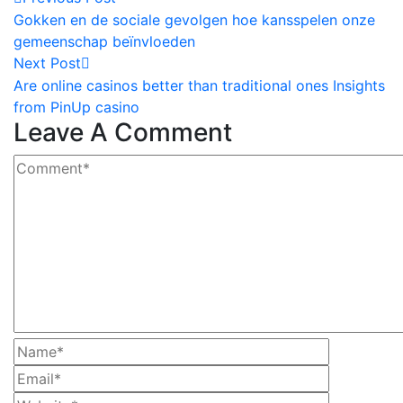
Gokken en de sociale gevolgen hoe kansspelen onze
gemeenschap beïnvloeden
Next Post
Are online casinos better than traditional ones Insights
from PinUp casino
Leave A Comment