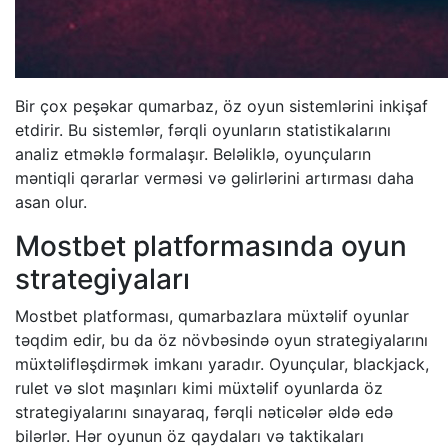
Bir çox peşəkar qumarbaz, öz oyun sistemlərini inkişaf
etdirir. Bu sistemlər, fərqli oyunların statistikalarını
analiz etməklə formalaşır. Beləliklə, oyunçuların
məntiqli qərarlar verməsi və gəlirlərini artırması daha
asan olur.
Mostbet platformasında oyun
strategiyaları
Mostbet platforması, qumarbazlara müxtəlif oyunlar
təqdim edir, bu da öz növbəsində oyun strategiyalarını
müxtəlifləşdirmək imkanı yaradır. Oyunçular, blackjack,
rulet və slot maşınları kimi müxtəlif oyunlarda öz
strategiyalarını sınayaraq, fərqli nəticələr əldə edə
bilərlər. Hər oyunun öz qaydaları və taktikaları