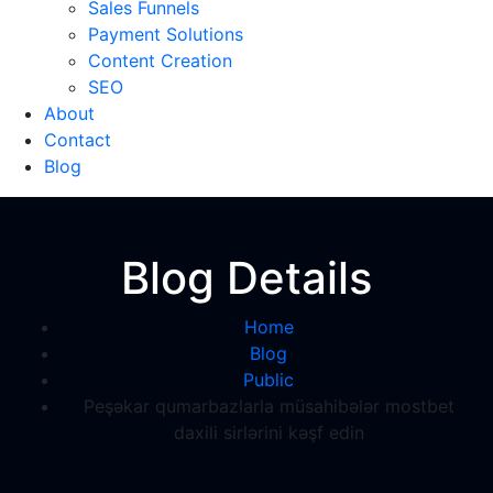
Sales Funnels
Payment Solutions
Content Creation
SEO
About
Contact
Blog
Blog Details
Home
Blog
Public
Peşəkar qumarbazlarla müsahibələr mostbet
daxili sirlərini kəşf edin