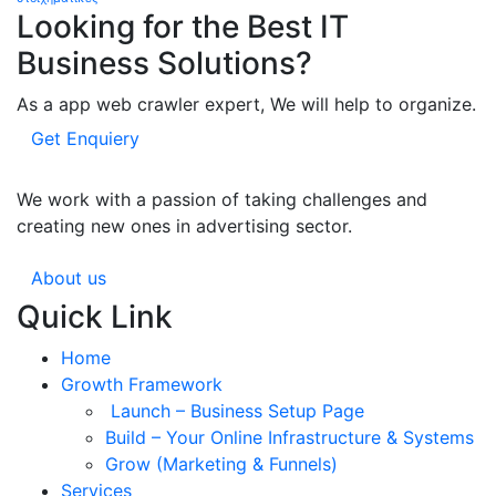
Looking for the Best IT
Business Solutions?
As a app web crawler expert, We will help to organize.
Get Enquiery
We work with a passion of taking challenges and
creating new ones in advertising sector.
About us
Quick Link
Home
Growth Framework
Launch – Business Setup Page
Build – Your Online Infrastructure & Systems
Grow (Marketing & Funnels)
Services