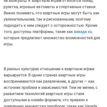
на выигрыш. К азартным играм относятся покер,
рулетка, игровые автоматы и спортивные ставки.
Важно понимать, что азартные игры могут быть как
увлекательными, так и рискованными, поэтому
подходить к ним следует с осторожностью. Кроме
того, доступны платформы, такие как
вавада кз
,
которые предлагают множество возможностей для
игры.
В разных культурах отношение к азартным играм
варьируется. В одних странах азартные игры
воспринимаются как развлечение, в других — как
источник проблем и зависимостей. Тем не менее, с
развитием технологий азартные игры стали
доступными в онлайн-формате, что привело к
появлению множества платформ, таких как Vavada.