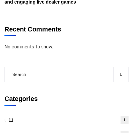
and engaging live dealer games
Recent Comments
No comments to show.
Categories
11
1