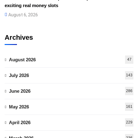
exciting real money slots
August 6, 2026
Archives
August 2026
47
July 2026
143
June 2026
286
May 2026
161
April 2026
229