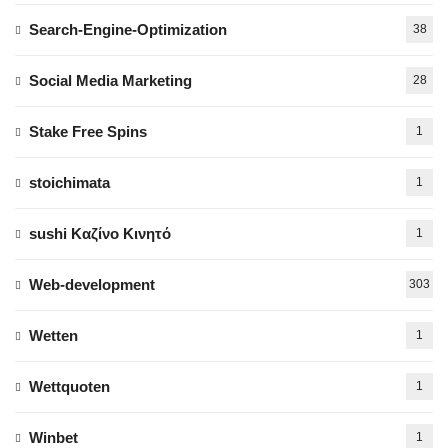
Search-Engine-Optimization
38
Social Media Marketing
28
Stake Free Spins
1
stoichimata
1
sushi Καζίνο Κινητό
1
Web-development
303
Wetten
1
Wettquoten
1
Winbet
1