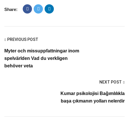
Share:
PREVIOUS POST
Myter och missuppfattningar inom
spelvärlden Vad du verkligen
behöver veta
NEXT POST
Kumar psikolojisi Bağımlılıkla
başa çıkmanın yolları nelerdir