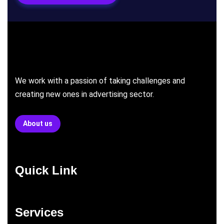
We work with a passion of taking challenges and
creating new ones in advertising sector.
About us
Quick Link
Services