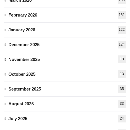
March 2026
236
February 2026
181
January 2026
122
December 2025
124
November 2025
13
October 2025
13
September 2025
35
August 2025
33
July 2025
24