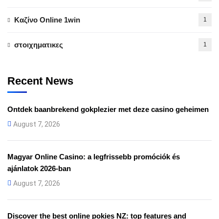
Καζίνο Online 1win
1
στοιχηματικες
1
Recent News
Ontdek baanbrekend gokplezier met deze casino geheimen
August 7, 2026
Magyar Online Casino: a legfrissebb promóciók és
ajánlatok 2026-ban
August 7, 2026
Discover the best online pokies NZ: top features and