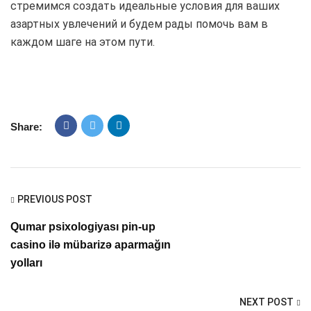
стремимся создать идеальные условия для ваших
азартных увлечений и будем рады помочь вам в
каждом шаге на этом пути.
Share:
PREVIOUS POST
Qumar psixologiyası pin-up
casino ilə mübarizə aparmağın
yolları
NEXT POST