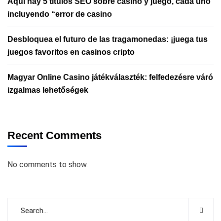
Aquí hay 5 títulos SEO sobre casino y juego, cada uno
incluyendo “error de casino
Desbloquea el futuro de las tragamonedas: ¡juega tus
juegos favoritos en casinos cripto
Magyar Online Casino játékválaszték: felfedezésre váró
izgalmas lehetőségek
Recent Comments
No comments to show.