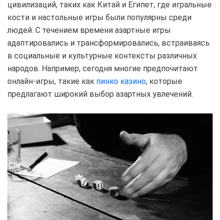
цивилизаций, таких как Китай и Египет, где игральные
кости и настольные игры были популярны среди
людей. С течением времени азартные игры
адаптировались и трансформировались, встраиваясь
в социальные и культурные контексты различных
народов. Например, сегодня многие предпочитают
онлайн-игры, такие как
пинко казино
, которые
предлагают широкий выбор азартных увлечений.