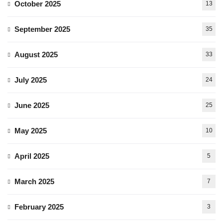
October 2025
13
September 2025
35
August 2025
33
July 2025
24
June 2025
25
May 2025
10
April 2025
5
March 2025
7
February 2025
3