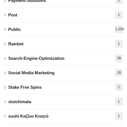
Payment-Solutions
1
Post
1
Public
1,259
Rainbet
1
Search-Engine-Optimization
38
Social Media Marketing
28
Stake Free Spins
1
stoichimata
1
sushi Καζίνο Κινητό
1