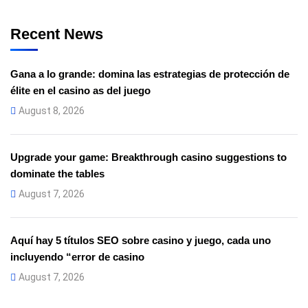
Recent News
Gana a lo grande: domina las estrategias de protección de
élite en el casino as del juego
August 8, 2026
Upgrade your game: Breakthrough casino suggestions to
dominate the tables
August 7, 2026
Aquí hay 5 títulos SEO sobre casino y juego, cada uno
incluyendo “error de casino
August 7, 2026