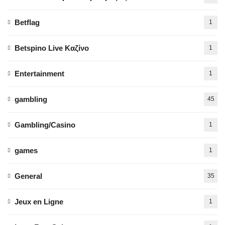
Betflag
1
Betspino Live Καζίνο
1
Entertainment
1
gambling
45
Gambling/Casino
1
games
1
General
35
Jeux en Ligne
1