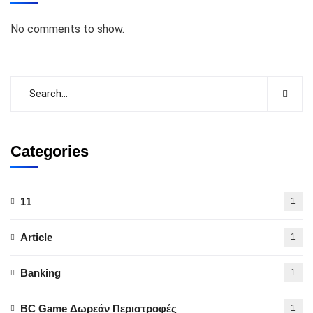
No comments to show.
Categories
11
1
Article
1
Banking
1
BC Game Δωρεάν Περιστροφές
1