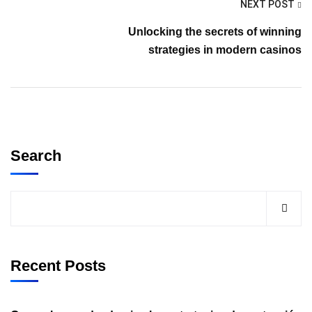
NEXT POST
Unlocking the secrets of winning
strategies in modern casinos
Search
Recent Posts