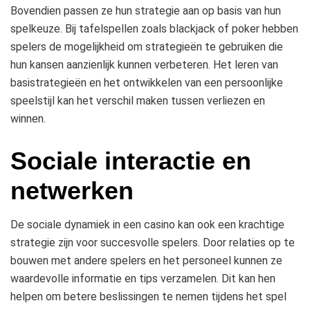
Bovendien passen ze hun strategie aan op basis van hun
spelkeuze. Bij tafelspellen zoals blackjack of poker hebben
spelers de mogelijkheid om strategieën te gebruiken die
hun kansen aanzienlijk kunnen verbeteren. Het leren van
basistrategieën en het ontwikkelen van een persoonlijke
speelstijl kan het verschil maken tussen verliezen en
winnen.
Sociale interactie en
netwerken
De sociale dynamiek in een casino kan ook een krachtige
strategie zijn voor succesvolle spelers. Door relaties op te
bouwen met andere spelers en het personeel kunnen ze
waardevolle informatie en tips verzamelen. Dit kan hen
helpen om betere beslissingen te nemen tijdens het spel