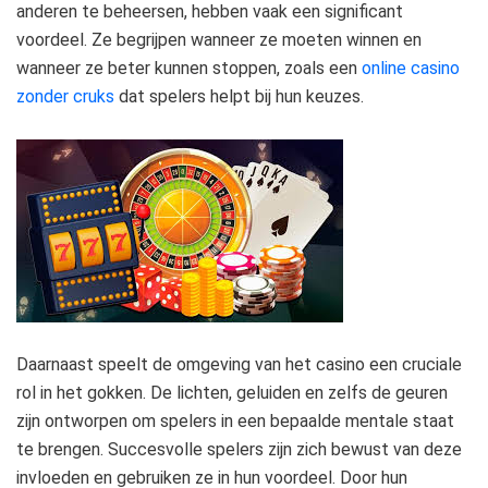
anderen te beheersen, hebben vaak een significant
voordeel. Ze begrijpen wanneer ze moeten winnen en
wanneer ze beter kunnen stoppen, zoals een
online casino
zonder cruks
dat spelers helpt bij hun keuzes.
Daarnaast speelt de omgeving van het casino een cruciale
rol in het gokken. De lichten, geluiden en zelfs de geuren
zijn ontworpen om spelers in een bepaalde mentale staat
te brengen. Succesvolle spelers zijn zich bewust van deze
invloeden en gebruiken ze in hun voordeel. Door hun