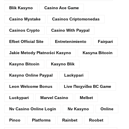
Blik Kasyno
Casino Ace Game
Casino Mystake
Casinos Criptomonedas
Casinos Crypto
Casino With Paypal
Efbet Official Site
Entretenimiento
Fairpari
Jakie Metody Płatności Kasyno
Kasyna Bitcoin
Kasyno Bitcoin
Kasyno Blik
Kasyno Online Paypal
Lackypari
Leon Welcome Bonus
Live Παιχνίδια BC Game
Luckypari
Marvel Casino
Melbet
Nv Casino Online Login
Nv Kasyno
Online
Pinco
Platforms
Rainbet
Roobet