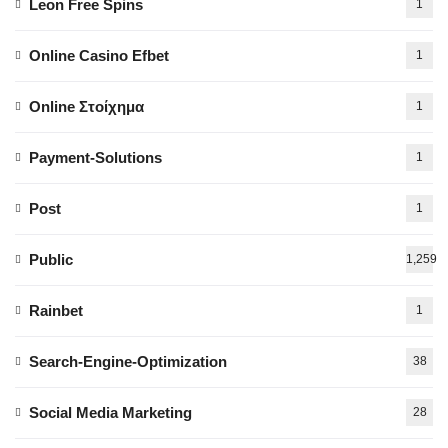
Leon Free Spins
1
Online Casino Efbet
1
Online Στοίχημα
1
Payment-Solutions
1
Post
1
Public
1,259
Rainbet
1
Search-Engine-Optimization
38
Social Media Marketing
28