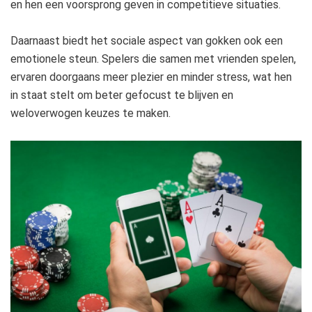
en hen een voorsprong geven in competitieve situaties.
Daarnaast biedt het sociale aspect van gokken ook een
emotionele steun. Spelers die samen met vrienden spelen,
ervaren doorgaans meer plezier en minder stress, wat hen
in staat stelt om beter gefocust te blijven en
weloverwogen keuzes te maken.