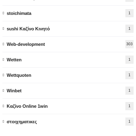
stoichimata
1
sushi Καζίνο Κινητό
1
Web-development
303
Wetten
1
Wettquoten
1
Winbet
1
Καζίνο Online 1win
1
στοιχηματικες
1