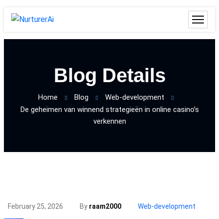
Blog Details
Home
Blog
Web-development
De geheimen van winnend strategieën in online casino’s
verkennen
February 25, 2026
By
raam2000
Web-development