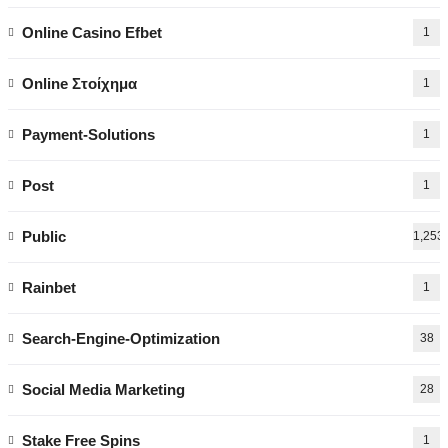
Online Casino Efbet
1
Online Στοίχημα
1
Payment-Solutions
1
Post
1
Public
1,253
Rainbet
1
Search-Engine-Optimization
38
Social Media Marketing
28
Stake Free Spins
1