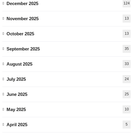
December 2025
124
November 2025
13
October 2025
13
September 2025
35
August 2025
33
July 2025
24
June 2025
25
May 2025
10
April 2025
5