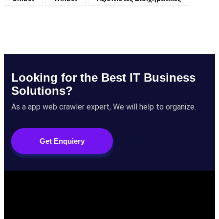
Looking for the Best IT Business
Solutions?
As a app web crawler expert, We will help to organize.
Get Enquiery