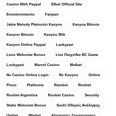
Casino With Paypal
Efbet Official Site
Entretenimiento
Fairpari
Jakie Metody Płatności Kasyno
Kasyna Bitcoin
Kasyno Bitcoin
Kasyno Blik
Kasyno Online Paypal
Lackypari
Leon Welcome Bonus
Live Παιχνίδια BC Game
Luckypari
Marvel Casino
Melbet
Nv Casino Online Login
Nv Kasyno
Online
Pinco
Platforms
Rainbet
Roobet
Roobet Argentina
Roobet Casino
Security
Stake Welcome Bonus
Sushi Οδηγός Ανάληψης
Unibet
Winbet
Αξιοπιστες Στοιχηματικες