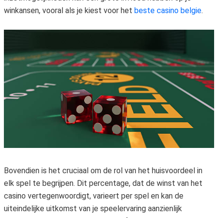
winkansen, vooral als je kiest voor het
beste casino belgie
.
Bovendien is het cruciaal om de rol van het huisvoordeel in
elk spel te begrijpen. Dit percentage, dat de winst van het
casino vertegenwoordigt, varieert per spel en kan de
uiteindelijke uitkomst van je speelervaring aanzienlijk