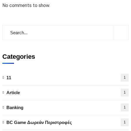
No comments to show.
Categories
11
1
Article
1
Banking
1
BC Game Δωρεάν Περιστροφές
1