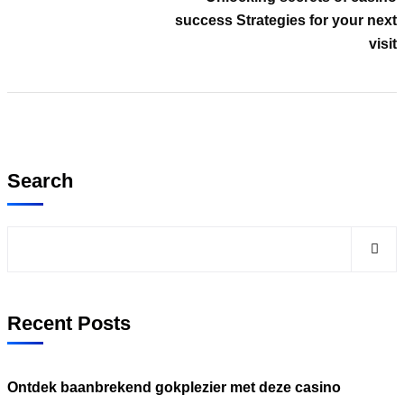
success Strategies for your next
visit
Search
Recent Posts
Ontdek baanbrekend gokplezier met deze casino