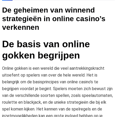
De geheimen van winnend
strategieën in online casino’s
verkennen
De basis van online
gokken begrijpen
Online gokken is een wereld die veel aantrekkingskracht
uitoefent op spelers van over de hele wereld. Het is
belangrijk om de basisprincipes van online casino’s te
begrijpen voordat je begint. Spelers moeten zich bewust zijn
van de verschillende soorten spellen, zoals speelautomaten,
roulette en blackjack, en de unieke strategieën die bij elk
spel komen kijken. Het kennen van de spelregels en de
inzetmogelijkheden kan een grote invloed hebben op je