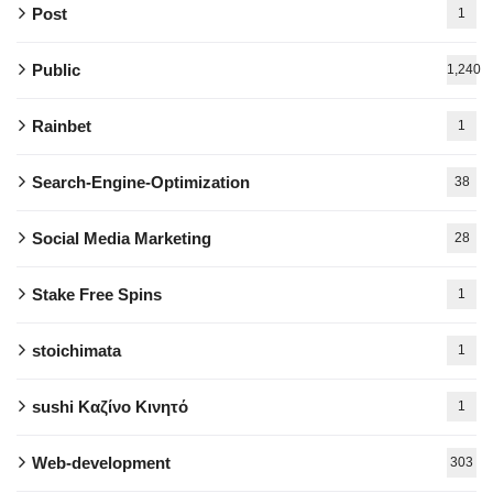
Post
1
Public
1,240
Rainbet
1
Search-Engine-Optimization
38
Social Media Marketing
28
Stake Free Spins
1
stoichimata
1
sushi Καζίνο Κινητό
1
Web-development
303