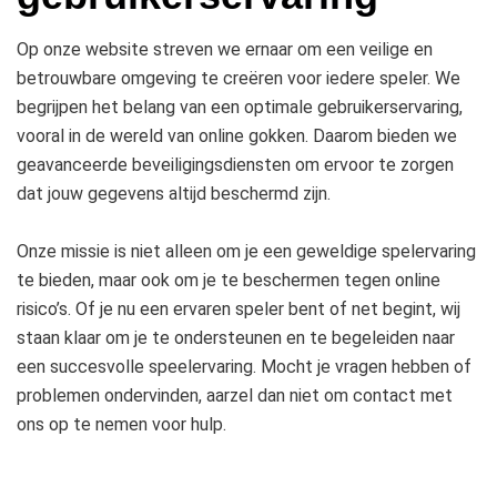
Op onze website streven we ernaar om een veilige en
betrouwbare omgeving te creëren voor iedere speler. We
begrijpen het belang van een optimale gebruikerservaring,
vooral in de wereld van online gokken. Daarom bieden we
geavanceerde beveiligingsdiensten om ervoor te zorgen
dat jouw gegevens altijd beschermd zijn.
Onze missie is niet alleen om je een geweldige spelervaring
te bieden, maar ook om je te beschermen tegen online
risico’s. Of je nu een ervaren speler bent of net begint, wij
staan klaar om je te ondersteunen en te begeleiden naar
een succesvolle speelervaring. Mocht je vragen hebben of
problemen ondervinden, aarzel dan niet om contact met
ons op te nemen voor hulp.