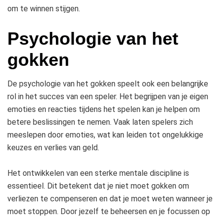
om te winnen stijgen.
Psychologie van het
gokken
De psychologie van het gokken speelt ook een belangrijke
rol in het succes van een speler. Het begrijpen van je eigen
emoties en reacties tijdens het spelen kan je helpen om
betere beslissingen te nemen. Vaak laten spelers zich
meeslepen door emoties, wat kan leiden tot ongelukkige
keuzes en verlies van geld.
Het ontwikkelen van een sterke mentale discipline is
essentieel. Dit betekent dat je niet moet gokken om
verliezen te compenseren en dat je moet weten wanneer je
moet stoppen. Door jezelf te beheersen en je focussen op