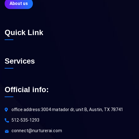
About us
Quick Link
Services
Official info:
office address:3004 matador dr, unit B, Austin, TX 78741
512-535-1293
connect@nurturerai.com