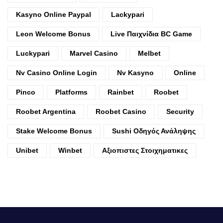
Kasyno Online Paypal
Lackypari
Leon Welcome Bonus
Live Παιχνίδια BC Game
Luckypari
Marvel Casino
Melbet
Nv Casino Online Login
Nv Kasyno
Online
Pinco
Platforms
Rainbet
Roobet
Roobet Argentina
Roobet Casino
Security
Stake Welcome Bonus
Sushi Οδηγός Ανάληψης
Unibet
Winbet
Αξιοπιστες Στοιχηματικες