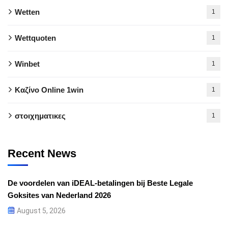
Wetten
1
Wettquoten
1
Winbet
1
Καζίνο Online 1win
1
στοιχηματικες
1
Recent News
De voordelen van iDEAL-betalingen bij Beste Legale
Goksites van Nederland 2026
August 5, 2026