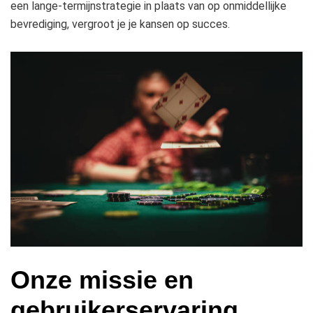
een lange-termijnstrategie in plaats van op onmiddellijke
bevrediging, vergroot je je kansen op succes.
Onze missie en
gebruikerservaring