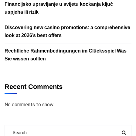
Financijsko upravljanje u svijetu kockanja ključ
uspjeha ili rizik
Discovering new casino promotions: a comprehensive
look at 2026’s best offers
Rechtliche Rahmenbedingungen im Glücksspiel Was
Sie wissen sollten
Recent Comments
No comments to show.