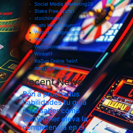
Social Media Marketing
28
Stake Free Spins
1
stoichimata
1
sushi Καζίνο Κινητό
1
Web-development
303
Wetten
1
Wettquoten
1
Winbet
1
Καζίνο Online 1win
1
στοιχηματικες
1
Recent News
Pon a prueba tus
habilidades tu guía
para saber cómo
dartwinner eleva la
competencia en el