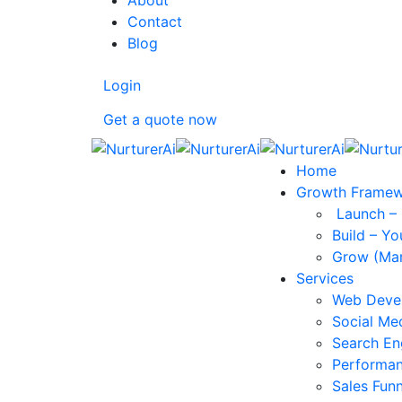
About
Contact
Blog
Login
Get a quote now
Home
Growth Frame
Launch – 
Build – Yo
Grow (Mar
Services
Web Deve
Social Me
Search En
Performan
Sales Funn