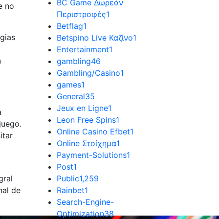
BC Game Δωρεάν
e no
Περιστροφές
1
Betflag
1
egias
Betspino Live Καζίνο
1
a
Entertainment
1
n
gambling
46
Gambling/Casino
1
games
1
General
35
Jeux en Ligne
1
a
Leon Free Spins
1
juego.
Online Casino Efbet
1
itar
Online Στοίχημα
1
Payment-Solutions
1
a
Post
1
gral
Public
1,259
nal de
Rainbet
1
Search-Engine-
Optimization
38