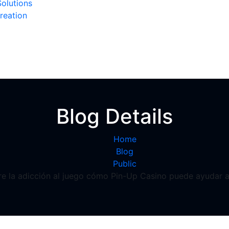
olutions
reation
Blog Details
Home
Blog
Public
e la adicción al juego cómo Pin-Up Casino puede ayudar a