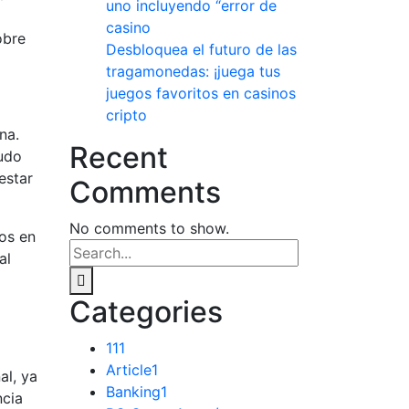
uno incluyendo “error de
casino
obre
Desbloquea el futuro de las
tragamonedas: ¡juega tus
juegos favoritos en casinos
cripto
na.
Recent
nudo
estar
Comments
No comments to show.
dos en
al
Categories
11
1
Article
1
al, ya
Banking
1
ncia