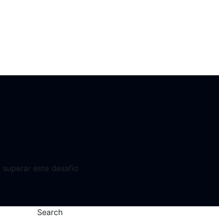
 superar este desafío
Search