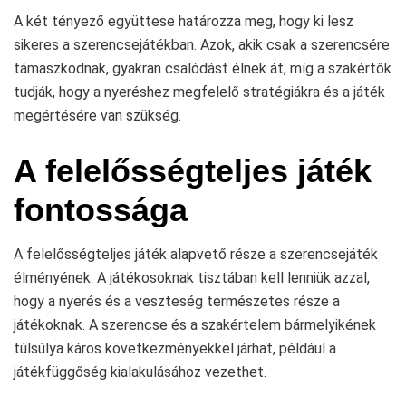
A két tényező együttese határozza meg, hogy ki lesz
sikeres a szerencsejátékban. Azok, akik csak a szerencsére
támaszkodnak, gyakran csalódást élnek át, míg a szakértők
tudják, hogy a nyeréshez megfelelő stratégiákra és a játék
megértésére van szükség.
A felelősségteljes játék
fontossága
A felelősségteljes játék alapvető része a szerencsejáték
élményének. A játékosoknak tisztában kell lenniük azzal,
hogy a nyerés és a veszteség természetes része a
játékoknak. A szerencse és a szakértelem bármelyikének
túlsúlya káros következményekkel járhat, például a
játékfüggőség kialakulásához vezethet.