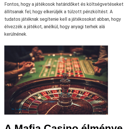
Fontos, hogy a játékosok határidőket és költségvetéseket
állítsanak fel, hogy elkerüljék a túlzott pénzköltést. A
tudatos játéknak segítenie kell a játékosokat abban, hogy
élvezzék a játékot, anélkül, hogy anyagi terhek alá
kerülnének.
A Mafia Casino élménye