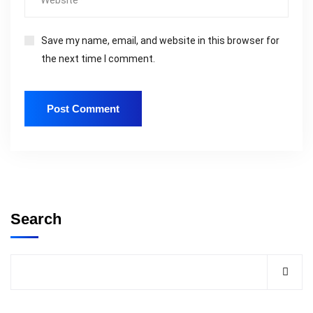
Save my name, email, and website in this browser for
the next time I comment.
Search