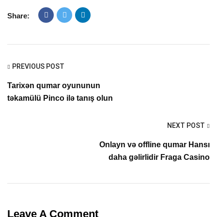
Share:
PREVIOUS POST
Tarixən qumar oyununun
təkamülü Pinco ilə tanış olun
NEXT POST
Onlayn və offline qumar Hansı
daha gəlirlidir Fraga Casino
Leave A Comment