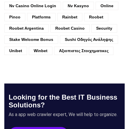
Nv Casino Online Login
Nv Kasyno
Online
Pinco
Platforms
Rainbet
Roobet
Roobet Argentina
Roobet Casino
Security
Stake Welcome Bonus
Sushi Οδηγός Ανάληψης
Unibet
Winbet
Αξιοπιστες Στοιχηματικες
Looking for the Best IT Business
Solutions?
As a app web crawler expert, We will help to organize.