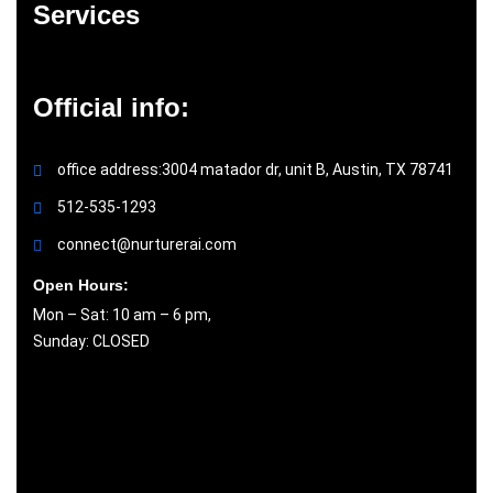
Services
Official info:
office address:3004 matador dr, unit B, Austin, TX 78741
512-535-1293
connect@nurturerai.com
Open Hours:
Mon – Sat: 10 am – 6 pm,
Sunday: CLOSED