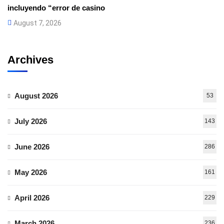
incluyendo “error de casino
August 7, 2026
Archives
August 2026
53
July 2026
143
June 2026
286
May 2026
161
April 2026
229
March 2026
236