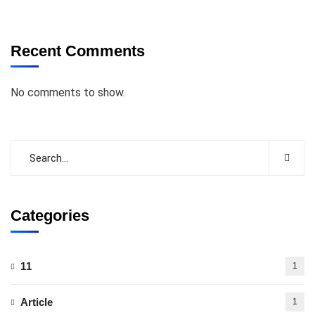
Recent Comments
No comments to show.
Categories
11
1
Article
1