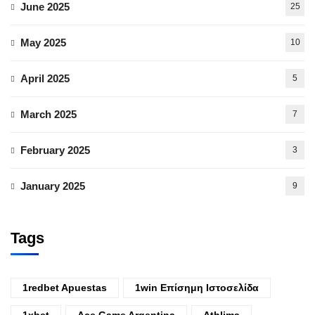
June 2025
25
May 2025
10
April 2025
5
March 2025
7
February 2025
3
January 2025
9
Tags
1redbet Apuestas
1win Επίσημη Ιστοσελίδα