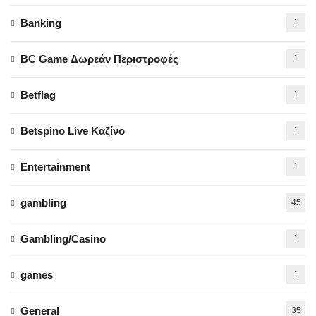
Banking
1
BC Game Δωρεάν Περιστροφές
1
Betflag
1
Betspino Live Καζίνο
1
Entertainment
1
gambling
45
Gambling/Casino
1
games
1
General
35