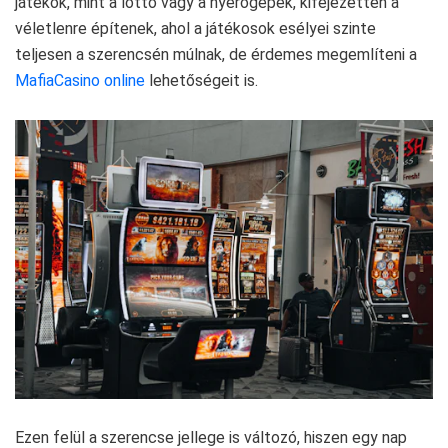
játékok, mint a lottó vagy a nyerőgépek, kifejezetten a
véletlenre építenek, ahol a játékosok esélyei szinte
teljesen a szerencsén múlnak, de érdemes megemlíteni a
MafiaCasino online
lehetőségeit is.
Ezen felül a szerencse jellege is változó, hiszen egy nap